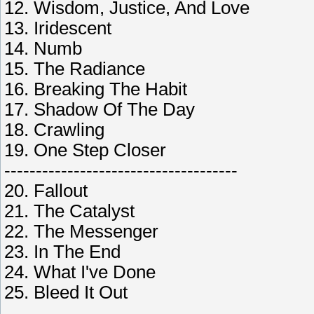
12. Wisdom, Justice, And Love
13. Iridescent
14. Numb
15. The Radiance
16. Breaking The Habit
17. Shadow Of The Day
18. Crawling
19. One Step Closer
-------------------------------------
20. Fallout
21. The Catalyst
22. The Messenger
23. In The End
24. What I've Done
25. Bleed It Out