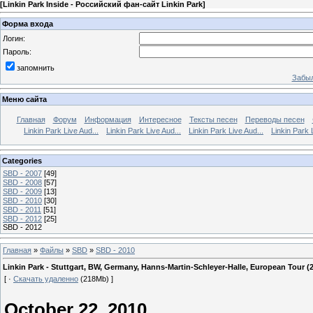
[
Linkin Park Inside - Российский фан-сайт Linkin Park
]
Форма входа
Логин:
Пароль:
запомнить
Забыл
Меню сайта
Главная
Форум
Информация
Интересное
Тексты песен
Переводы песен
Linkin Park Live Aud...
Linkin Park Live Aud...
Linkin Park Live Aud...
Linkin Park 
Categories
SBD - 2007
[49]
SBD - 2008
[57]
SBD - 2009
[13]
SBD - 2010
[30]
SBD - 2011
[51]
SBD - 2012
[25]
SBD - 2012
Главная
»
Файлы
»
SBD
»
SBD - 2010
Linkin Park - Stuttgart, BW, Germany, Hanns-Martin-Schleyer-Halle, European Tour (2
[ ·
Скачать удаленно
(218Mb) ]
October 22, 2010