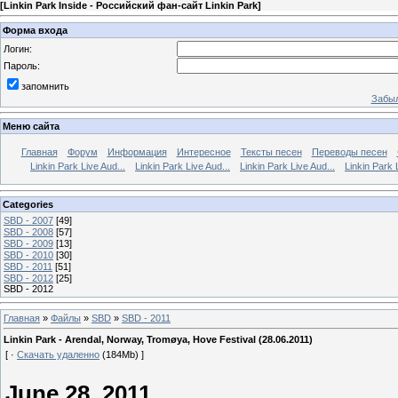
[
Linkin Park Inside - Российский фан-сайт Linkin Park
]
Форма входа
Логин:
Пароль:
запомнить
Забыл
Меню сайта
Главная
Форум
Информация
Интересное
Тексты песен
Переводы песен
Linkin Park Live Aud...
Linkin Park Live Aud...
Linkin Park Live Aud...
Linkin Park 
Categories
SBD - 2007
[49]
SBD - 2008
[57]
SBD - 2009
[13]
SBD - 2010
[30]
SBD - 2011
[51]
SBD - 2012
[25]
SBD - 2012
Главная
»
Файлы
»
SBD
»
SBD - 2011
Linkin Park - Arendal, Norway, Tromøya, Hove Festival (28.06.2011)
[ ·
Скачать удаленно
(184Mb) ]
June 28, 2011