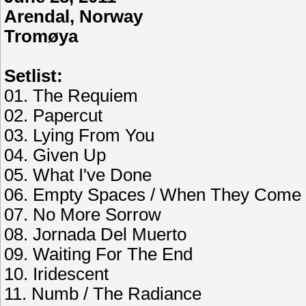
Arendal, Norway
Tromøya
Setlist:
01
. The Requiem
02
. Papercut
03
. Lying From You
04
. Given Up
05
. What I've Done
06
. Empty Spaces / When They Come
07
. No More Sorrow
08
. Jornada Del Muerto
09
. Waiting For The End
10
. Iridescent
11
. Numb / The Radiance