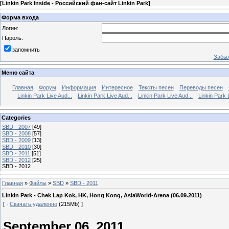
[
Linkin Park Inside - Российский фан-сайт Linkin Park
]
Форма входа
Логин:
Пароль:
запомнить
Забыл
Меню сайта
Главная
Форум
Информация
Интересное
Тексты песен
Переводы песен
Linkin Park Live Aud...
Linkin Park Live Aud...
Linkin Park Live Aud...
Linkin Park 
Categories
SBD - 2007
[49]
SBD - 2008
[57]
SBD - 2009
[13]
SBD - 2010
[30]
SBD - 2011
[51]
SBD - 2012
[25]
SBD - 2012
Главная
»
Файлы
»
SBD
»
SBD - 2011
Linkin Park - Chek Lap Kok, HK, Hong Kong, AsiaWorld-Arena (06.09.2011)
[ ·
Скачать удаленно
(215Mb) ]
September 06, 2011