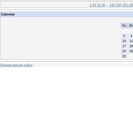
1-10
11-20
...
141-150
151-16
Calendar
Пн
Вт
3
4
10
11
17
18
24
25
31
Полная версия сайта