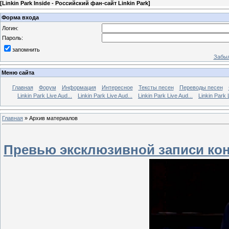
[
Linkin Park Inside - Российский фан-сайт Linkin Park
]
Форма входа
Логин:
Пароль:
запомнить
Забыл
Меню сайта
Главная
Форум
Информация
Интересное
Тексты песен
Переводы песен
Linkin Park Live Aud...
Linkin Park Live Aud...
Linkin Park Live Aud...
Linkin Park 
Главная
»
Архив материалов
Превью эксклюзивной записи кон