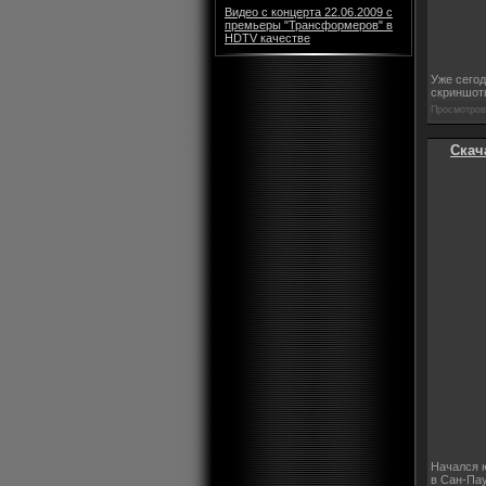
Видео с концерта 22.06.2009 с
премьеры "Трансформеров" в
HDTV качестве
Уже сегод
скриншот
Просмотров:
Скач
Начался ю
в Сан-Пау