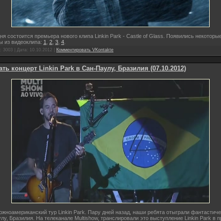
ня состоится премьера нового клипа Linkin Park - Castle of Glass. Появились некоторы
ы из видеоклипа:
1
,
2
,
3
,
4
.
 3003 | Дата:
10.10.2012
|
Комментировать VKontakte
ать концерт Linkin Park в Сан-Паулу, Бразилия (07.10.2012)
жноамериканский тур Linkin Park. Пару дней назад, наши ребята отыграли фантастич
лу, Бразилия. На телеканале Multishow, транслировали это выступление Linkin Park в 