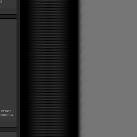
ей
с Вегасе
концерта.