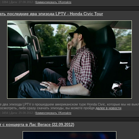
 3364 | Дата:
27.09.2012
|
Комментировать VKontakte
ать последние два эпизода LPTV - Honda Civic Tour
е два эпизода LPTV о прошедшем американском туре Honda Civic, которые мы не вык
Посмотреть, либо сразу скачать эпизоды, вы можете пройдя
далее в новости
.
 3454 | Дата:
25.09.2012
|
Комментировать VKontakte
 с концерта в Лас Вегасе (22.09.2012)