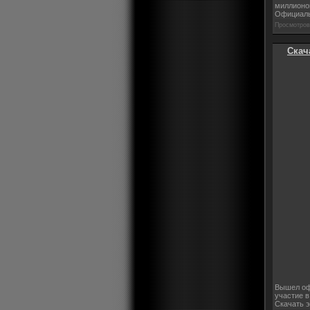
миллионов
Официальн
Просмотров:
Скач
Вышел офи
участие в
Скачать э