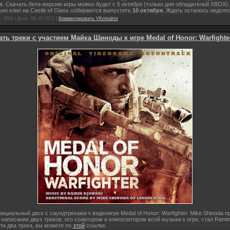
. Скачать бета-версию игры можно будет с 5 октября (только для обладателей XBOX).
о клип на Castle of Glass собираются выпустить
10 октября
. Ждать осталось недолго
 3556 | Дата:
06.10.2012
|
Комментировать VKontakte
ать треки c участием Майка Шиноды к игре Medal of Honor: Warfighte
циальный диск с саундтреками к видеоигре Medal of Honor: Warfighter. Mike Shinoda п
 написании двух треков, его соавтором и композитором всей музыки к игре, стал Ramin
ти два трека, вы можете по
этой
ссылке.