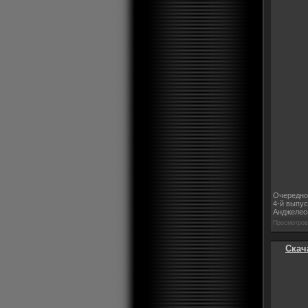
Очередно
4-й выпус
Анджелес
Просмотров:
Скач