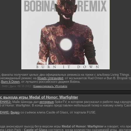
, фанаты получают целых два официальных ремикса на треки с альбома Living Things
о неожиданный ремикс на
Roads Untraveled
, от музыкантов Rad Omen и Bun B. Второй тр
а
Burn It Down
, от лучшего российского диджея Bobina.
 3948 | Дата:
09.10.2012
|
Комментировать VKontakte
с выхода игры Medal of Honor: Warfighter
ЕНИЕ2:
Майк Шинода дал
интервью
SpikeTV, в котором рассказал о работе над саундт
l of Honor: Warfighter. В конце видео представлен небольшой тизер к новому клипу Castl
ЕНИЕ:
Видео
со съёмок клипа Castle of Glass, от портала FUSE.
ода анонсирует выход бета-версии игры
Medal of Honor: Warfighter
и говорит, что пр
ипа Linkin Park -
Castle of Glass
состоится, когда количество скачиваний игры, достигн