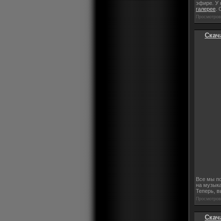
эфире. У 
галерее
.
Просмотров:
Скача
Все мы по
на музык
Теперь, в
Просмотров:
Скача