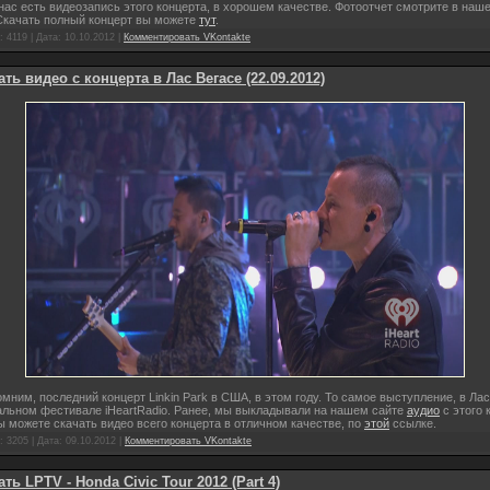
нас есть видеозапись этого концерта, в хорошем качестве. Фотоотчет смотрите в наш
 Скачать полный концерт вы можете
тут
.
 4119 | Дата:
10.10.2012
|
Комментировать VKontakte
ть видео с концерта в Лас Вегасе (22.09.2012)
мним, последний концерт Linkin Park в США, в этом году. То самое выступление, в Ла
альном фестивале iHeartRadio. Ранее, мы выкладывали на нашем сайте
аудио
с этого 
ы можете скачать видео всего концерта в отличном качестве, по
этой
ссылке.
 3205 | Дата:
09.10.2012
|
Комментировать VKontakte
ть LPTV - Honda Civic Tour 2012 (Part 4)