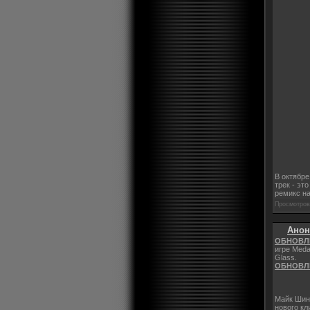
В октябре
трек - эт
ремикс н
Просмотров:
Анон
ОБНОВЛ
игре Meda
Glass.
ОБНОВЛ
Майк Шин
нового кл