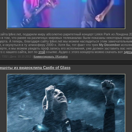
сайта lplive.net, подарили миру абсолютно раритетный концерт Linkin Park из Лондона 2
о в том, что ранее на различных мировых телеканалах были показаны некоторые видео
церта. А теперь, благодаря сайту lplive.net мы можем насладиться этим замечательны
, и окунуться в ту атмосферу 2000-х. Хотя бы, тот факт что трек
My December
исполн
ерте, и мы можем увидеть проф.запись его исполнения, уже должен заставить вас не
го с нашего сайта, вот по
этой
ссылке. Аудио с этого концерта можно скачать вот
здес
 7332 | Дата:
10.10.2012
|
Комментировать VKontakte
ншоты из видеоклипа Castle of Glass