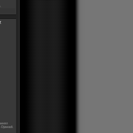
.
r
ринял
 Djawadi.