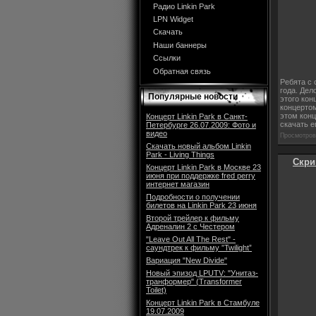
Радио Linkin Park
LPN Widget
Скачать
Наши баннеры
Ссылки
Обратная связь
Ребята с 
года. Дел
Популярные новости
этого кон
концертом
этом конц
Концерт Linkin Park в Санкт-
скачать е
Петербурге 26.07.2009: Фото и
видео
Просмотров:
Скачать новый альбом Linkin
Park - Living Things
Скри
Концерт Linkin Park в Москве 23
июня при поддержке fred perry
интернет магазин
Подробности о получении
билетов на Linkin Park 23 июня
Второй трейлер к фильму
Адреналин 2 с Честером
"Leave Out All The Rest" -
саундтрек к фильму ”Twilight”
Вариация "New Divide"
Новый эпизод LPUTV: "Унитаз-
транформер" (Transformer
Toilet)
Концерт Linkin Park в Стамбуле
19.07.2009