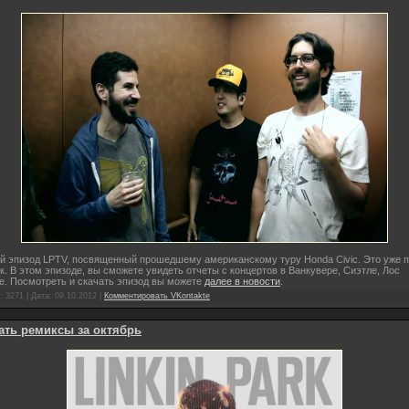
й эпизод LPTV, посвященный прошедшему американскому туру Honda Civic. Это уже 
к. В этом эпизоде, вы сможете увидеть отчеты с концертов в Ванкувере, Сиэтле, Лос
е. Посмотреть и скачать эпизод вы можете
далее в новости
.
 3271 | Дата:
09.10.2012
|
Комментировать VKontakte
ать ремиксы за октябрь