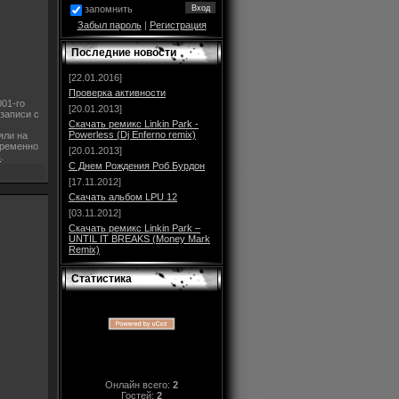
запомнить
Забыл пароль
|
Регистрация
Последние новости
[22.01.2016]
Проверка активности
001-го
[20.01.2013]
записи с
Скачать ремикс Linkin Park -
м
Powerless (Dj Enferno remix)
яли на
пременно
[20.01.2013]
ь
.
С Днем Рождения Роб Бурдон
[17.11.2012]
Скачать альбом LPU 12
[03.11.2012]
Скачать ремикс Linkin Park –
UNTIL IT BREAKS (Money Mark
Remix)
Статистика
Онлайн всего:
2
Гостей:
2