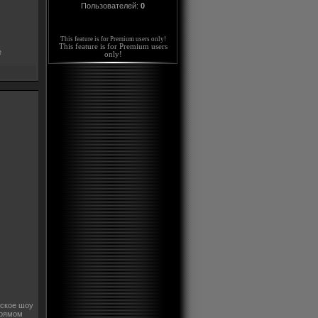
Пользователей:
0
This feature is for Premium users only!
This feature is for Premium users
е
only!
еское шоу
прямом