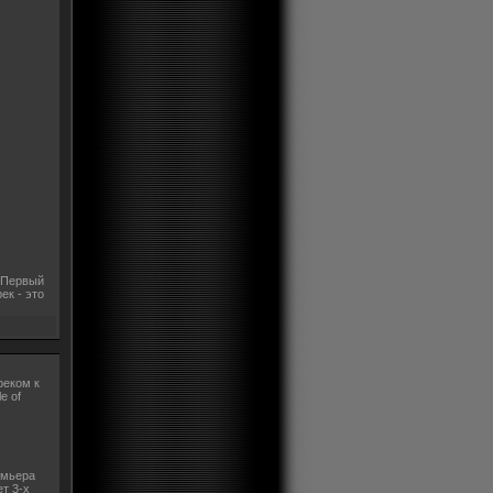
. Первый
ек - это
реком к
e of
емьера
ет 3-х