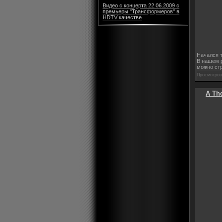
Видео с концерта 22.06.2009 с
премьеры "Трансформеров" в
HDTV качестве
Начался т
В нашем р
можно ст
Просмотров:
A Tho