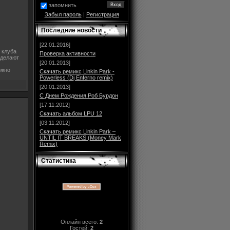
запомнить
Забыл пароль
|
Регистрация
Последние новости
[22.01.2016]
 клуба
Проверка активности
 делают
[20.01.2013]
ожно
Скачать ремикс Linkin Park -
Powerless (Dj Enferno remix)
[20.01.2013]
С Днем Рождения Роб Бурдон
[17.11.2012]
Скачать альбом LPU 12
[03.11.2012]
Скачать ремикс Linkin Park –
UNTIL IT BREAKS (Money Mark
Remix)
Статистика
Онлайн всего:
2
Гостей:
2