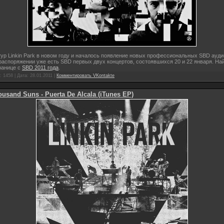
ур Linkin Park в новом году и началось появление новых профессиональных SBD ауди
аспоряжении уже есть SBD первых двух концертов, состоявшихся 20 и 22 января. Най
ранице с
SBD 2011 года
.
 1458 | Дата:
28.01.2011
|
Комментировать VKontakte
usand Suns - Puerta De Alcala (iTunes EP)