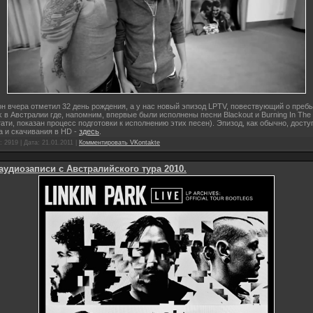
н вчера отметил 32 день рождения, а у нас новый эпизод LPTV, повествующий о преб
rk в Австралии где, напомним, впервые были исполнены песни
Blackout и
Burning In The
тати, показан процесс подготовки к исполнению этих песен). Эпизод, как обычно, досту
 и скачивания в HD -
здесь
.
 2919 | Дата:
21.01.2011
|
Комментировать VKontakte
аудиозаписи с Австралийского тура 2010.