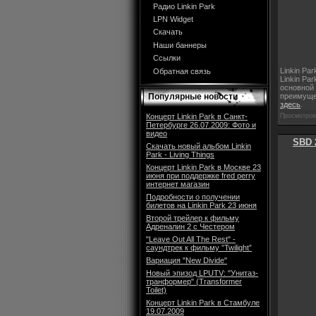
Радио Linkin Park
LPN Widget
Скачать
Наши баннеры
Ссылки
Linkin Pa
Обратная связь
Linkin Pa
основной 
Популярные новости
преимущес
здесь
.
Концерт Linkin Park в Санкт-
Просмотров:
Петербурге 26.07.2009: Фото и
видео
SBD 
Скачать новый альбом Linkin
Park - Living Things
Концерт Linkin Park в Москве 23
июня при поддержке fred perry
интернет магазин
Подробности о получении
билетов на Linkin Park 23 июня
Второй трейлер к фильму
Адреналин 2 с Честером
"Leave Out All The Rest" -
саундтрек к фильму ”Twilight”
Вариация "New Divide"
Новый эпизод LPUTV: "Унитаз-
транформер" (Transformer
Toilet)
Концерт Linkin Park в Стамбуле
19.07.2009