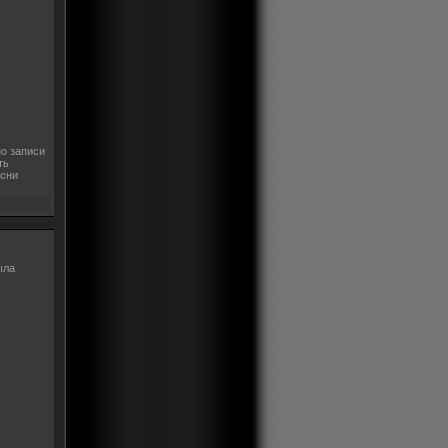
но записи
ть
есни
ыла