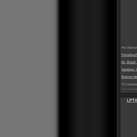
На официа
Homebush, 
Itú, Brazi
Santiago, 
Buenos Air
Остальны
Просмотров:
LPTV: