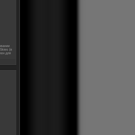
ывании
 Skies (в
пен для