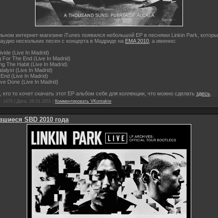
ьном интернет-магизине iTunes появился небольшой EP в песнями Linkin Park, котор
аудио нескольких песен с концерта в Мадриде на
EMA 2010
, а именно:
vide (Live In Madrid)
g For The End (Live In Madrid)
ng The Habit (Live In Madrid)
talyst (Live In Madrid)
 End (Live In Madrid)
've Done (Live In Madrid)
 кто то хочет скачать этот EP альбом себе для коллекции, что можно сделать
здесь
.
 1470 | Дата:
28.01.2011
|
Комментировать VKontakte
вшиеся SBD 2010 года