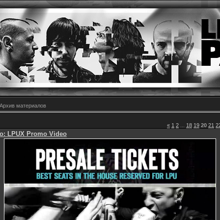
Архив материалов
«
1
2
...
18
19
20
21
2
о: LPUX Promo Video