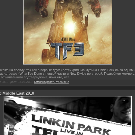
охоже на правду, так как в первых двух частях фильма музыка Linkin Park была одними
аундтреков (What I've Done в первой части и New Divide во второй. Подробнее можно у
о официального подтверждения, пока что, нет.
 3801 | Дата:
13.01.2011
|
Комментировать VKontakte
: Middle East 2010