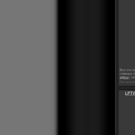
Все это п
главных с
здесь
), н
Просмотров:
LPTV