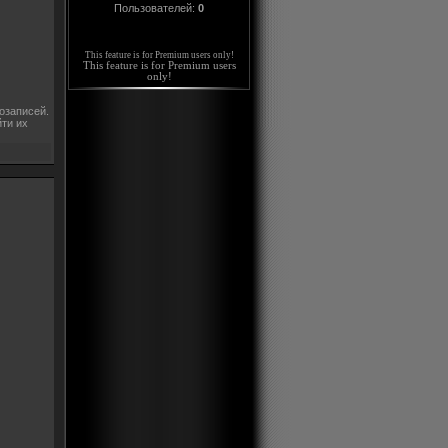
Пользователей:
0
This feature is for Premium users only!
This feature is for Premium users
only!
озаписей.
ти их