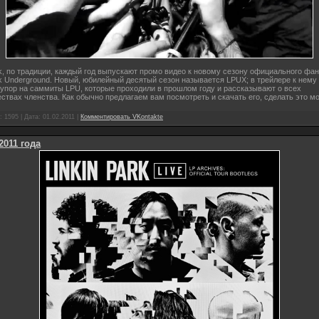
rk, по традиции, каждый год выпускают промо видео к новому сезону официального фан
rk Underground. Новый, юбилейный десятый сезон называется LPUX; в трейлере к нему
упор на саммиты LPU, которые проходили в прошлом году и рассказывают о всех
твах членства. Как обычно предлагаем вам посмотреть и скачать его, сделать это м
 1595 | Дата:
01.02.2011
|
Комментировать VKontakte
2011 года