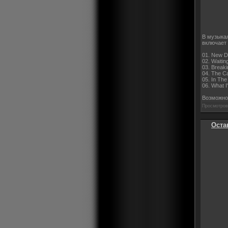
В музыкал
включает 
01. New Di
02. Waitin
03. Breaki
04. The Ca
05. In The
06. What I
Возможно,
Просмотров:
Оста