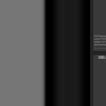
Роб Бурдо
Linkin Pa
видео, кс
просмотра
Просмотров:
SBD 