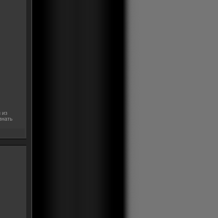
 из
знать