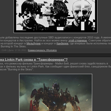
ыли добавлены последние доступные SBD аудиозаписи с концертов 2010 года. А имен
-ти концертов в Австралии. Найти их все можно внизу
этой страницы
. Советуем обрати
на второй концерт в
Мельбурне
и концерт в
Канберре
, где впервые были исполнены п
и
Burning In The Skies.
 2148 | Дата:
17.01.2011
|
Комментировать VKontakte
ка Linkin Park снова в "Трансформерах"?
хи, что режиссер фильма Трансформеры - Майкл Бей, решил снова задействовать в
ах к фильму музыку от Linkin Park. Как сообщает один фанатский блог, санудтреком б
сня "Burning in the Skies".