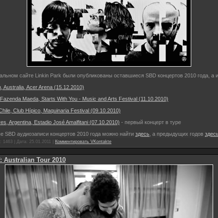
льном сайте Linkin Park были опубликованы оставшиеся SBD концертов 2010 года, а 
Australia, Acer Arena (15.12.2010)
l, Fazenda Maeda, Starts With You - Music and Arts Festival (11.10.2010)
Chile, Club Hípico, Maquinaria Festival (09.10.2010)
es, Argentina, Estadio José Amalfitani (07.10.2010)
- первый концерт в туре
е SBD аудиозаписи концертов 2010 года можно найти
здесь
, а предыдущих годов
здес
 1463 | Дата:
25.01.2011
|
Комментировать VKontakte
 Australian Tour 2010