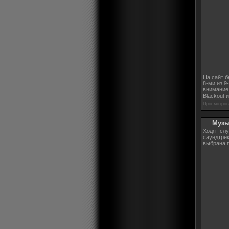
На сайт б
8-ми из 9
внимание 
Blackout 
Просмотров:
Музы
Ходят слу
саундтрек
выбрана пе