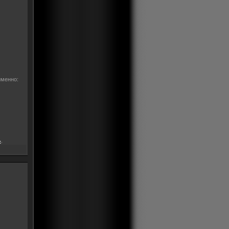
именно:
ь
.