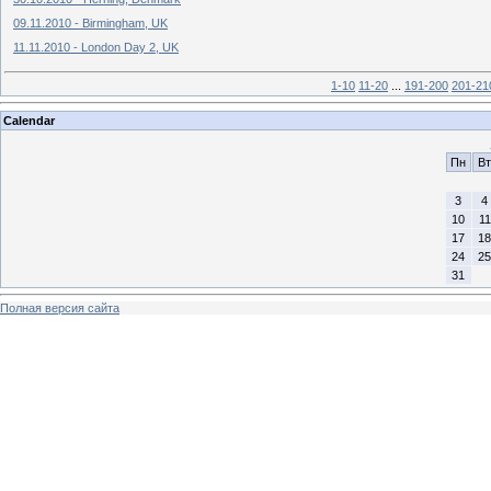
09.11.2010 - Birmingham, UK
11.11.2010 - London Day 2, UK
1-10
11-20
...
191-200
201-21
Calendar
Пн
Вт
3
4
10
11
17
18
24
25
31
Полная версия сайта