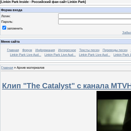
[
Linkin Park Inside - Российский фан-сайт Linkin Park
]
Форма входа
Логин:
Пароль:
запомнить
Забыл
Меню сайта
Главная
Форум
Информация
Интересное
Тексты песен
Переводы песен
Linkin Park Live Aud...
Linkin Park Live Aud...
Linkin Park Live Aud...
Linkin Park 
Главная
»
Архив материалов
Клип "The Catalyst" с канала MTV