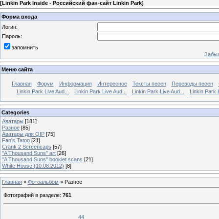
[
Linkin Park Inside - Российский фан-сайт Linkin Park
]
Форма входа
Логин:
Пароль:
запомнить
Забыл
Меню сайта
Главная
Форум
Информация
Интересное
Тексты песен
Переводы песен
Linkin Park Live Aud...
Linkin Park Live Aud...
Linkin Park Live Aud...
Linkin Park 
Categories
Аватары
[181]
Разное
[85]
Аватары для QIP
[75]
Fan's Tatoo
[21]
Crank 2 Screencaps
[57]
"A Thousand Suns" art
[26]
"A Thousand Suns" booklet scans
[21]
White House (10.08.2012)
[8]
Главная
»
Фотоальбом
» Разное
Фотографий в разделе
:
761
44