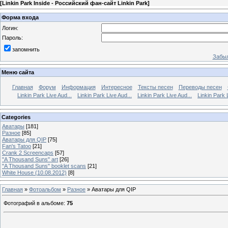
[
Linkin Park Inside - Российский фан-сайт Linkin Park
]
Форма входа
Логин:
Пароль:
запомнить
Забыл
Меню сайта
Главная
Форум
Информация
Интересное
Тексты песен
Переводы песен
Linkin Park Live Aud...
Linkin Park Live Aud...
Linkin Park Live Aud...
Linkin Park 
Categories
Аватары
[181]
Разное
[85]
Аватары для QIP
[75]
Fan's Tatoo
[21]
Crank 2 Screencaps
[57]
"A Thousand Suns" art
[26]
"A Thousand Suns" booklet scans
[21]
White House (10.08.2012)
[8]
Главная
»
Фотоальбом
»
Разное
» Аватары для QIP
Фотографий в альбоме
:
75