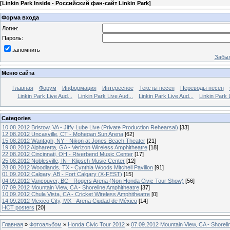
[
Linkin Park Inside - Российский фан-сайт Linkin Park
]
Форма входа
Логин:
Пароль:
запомнить
Забыл
Меню сайта
Главная
Форум
Информация
Интересное
Тексты песен
Переводы песен
Linkin Park Live Aud...
Linkin Park Live Aud...
Linkin Park Live Aud...
Linkin Park 
Categories
10.08.2012 Bristow, VA - Jiffy Lube Live (Private Production Rehearsal)
[33]
12.08.2012 Uncasville, CT - Mohegan Sun Arena
[62]
15.08.2012 Wantagh, NY - Nikon at Jones Beach Theater
[21]
19.08.2012 Alpharetta, GA - Verizon Wireless Amphitheatre
[18]
22.08.2012 Cincinnati, OH - Riverbend Music Center
[17]
25.08.2012 Noblesville, IN - Klipsch Music Center
[12]
28.08.2012 Woodlands, TX - Cynthia Woods Mitchell Pavilion
[91]
01.09.2012 Calgary, AB - Fort Calgary (X-FEST)
[15]
04.09.2012 Vancouver, BC - Rogers Arena (Non Honda Civic Tour Show)
[56]
07.09.2012 Mountain View, CA - Shoreline Amphitheatre
[37]
10.09.2012 Chula Vista, CA - Cricket Wireless Amphitheatre
[0]
14.09.2012 Mexico City, MX - Arena Ciudad de México
[14]
HCT posters
[20]
Главная
»
Фотоальбом
»
Honda Civic Tour 2012
»
07.09.2012 Mountain View, CA - Shoreli