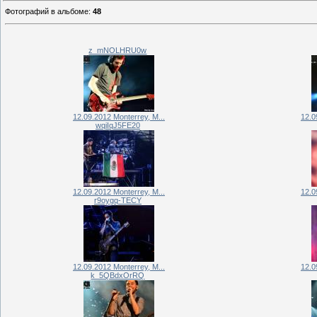
Фотографий в альбоме
:
48
z_mNOLHRU0w
12.09.2012 Monterrey, M...
12.0
wqiIqJ5FE20
12.09.2012 Monterrey, M...
12.0
r9oygq-TECY
12.09.2012 Monterrey, M...
12.0
k_5QBdxOrRQ