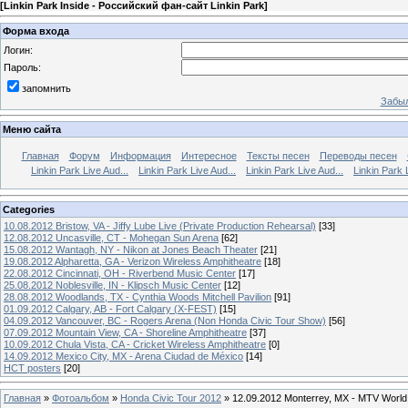
[
Linkin Park Inside - Российский фан-сайт Linkin Park
]
Форма входа
Логин:
Пароль:
запомнить
Забыл
Меню сайта
Главная
Форум
Информация
Интересное
Тексты песен
Переводы песен
Linkin Park Live Aud...
Linkin Park Live Aud...
Linkin Park Live Aud...
Linkin Park 
Categories
10.08.2012 Bristow, VA - Jiffy Lube Live (Private Production Rehearsal)
[33]
12.08.2012 Uncasville, CT - Mohegan Sun Arena
[62]
15.08.2012 Wantagh, NY - Nikon at Jones Beach Theater
[21]
19.08.2012 Alpharetta, GA - Verizon Wireless Amphitheatre
[18]
22.08.2012 Cincinnati, OH - Riverbend Music Center
[17]
25.08.2012 Noblesville, IN - Klipsch Music Center
[12]
28.08.2012 Woodlands, TX - Cynthia Woods Mitchell Pavilion
[91]
01.09.2012 Calgary, AB - Fort Calgary (X-FEST)
[15]
04.09.2012 Vancouver, BC - Rogers Arena (Non Honda Civic Tour Show)
[56]
07.09.2012 Mountain View, CA - Shoreline Amphitheatre
[37]
10.09.2012 Chula Vista, CA - Cricket Wireless Amphitheatre
[0]
14.09.2012 Mexico City, MX - Arena Ciudad de México
[14]
HCT posters
[20]
Главная
»
Фотоальбом
»
Honda Civic Tour 2012
» 12.09.2012 Monterrey, MX - MTV World