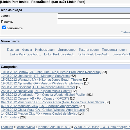
[
Linkin Park Inside - Российский фан-сайт Linkin Park
]
Форма входа
Логин:
Пароль:
запомнить
Забыл
Меню сайта
Главная
Форум
Информация
Интересное
Тексты песен
Переводы песен
Linkin Park Live Aud...
Linkin Park Live Aud...
Linkin Park Live Aud...
Linkin Park 
Categories
10.08.2012 Bristow, VA - Jiffy Lube Live (Private Production Rehearsal)
[33]
12.08.2012 Uncasville, CT - Mohegan Sun Arena
[62]
15.08.2012 Wantagh, NY - Nikon at Jones Beach Theater
[21]
19.08.2012 Alpharetta, GA - Verizon Wireless Amphitheatre
[18]
22.08.2012 Cincinnati, OH - Riverbend Music Center
[17]
25.08.2012 Noblesville, IN - Klipsch Music Center
[12]
28.08.2012 Woodlands, TX - Cynthia Woods Mitchell Pavilion
[91]
01.09.2012 Calgary, AB - Fort Calgary (X-FEST)
[15]
04.09.2012 Vancouver, BC - Rogers Arena (Non Honda Civic Tour Show)
[56]
07.09.2012 Mountain View, CA - Shoreline Amphitheatre
[37]
10.09.2012 Chula Vista, CA - Cricket Wireless Amphitheatre
[0]
14.09.2012 Mexico City, MX - Arena Ciudad de México
[14]
HCT posters
[20]
Главная
»
Фотоальбом
»
Honda Civic Tour 2012
»
27.08.2012 Dallas, TX - Gexa Energy Pa