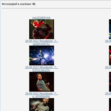
Фотографий в альбоме
:
91
vgp1DAKRyhA
28.08.2012 Woodlands, T...
28.0
uA3dYxK6TIU
28.08.2012 Woodlands, T...
28.0
tCPvG3dnZ0g
28.08.2012 Woodlands, T...
28.0
q_NYVPj040M