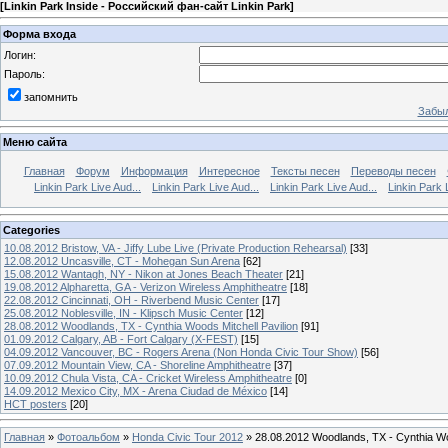
[
Linkin Park Inside - Российский фан-сайт Linkin Park
]
Форма входа
Логин:
Пароль:
запомнить
Забыл
Меню сайта
Главная
Форум
Информация
Интересное
Тексты песен
Переводы песен
Linkin Park Live Aud...
Linkin Park Live Aud...
Linkin Park Live Aud...
Linkin Park 
Categories
10.08.2012 Bristow, VA - Jiffy Lube Live (Private Production Rehearsal)
[33]
12.08.2012 Uncasville, CT - Mohegan Sun Arena
[62]
15.08.2012 Wantagh, NY - Nikon at Jones Beach Theater
[21]
19.08.2012 Alpharetta, GA - Verizon Wireless Amphitheatre
[18]
22.08.2012 Cincinnati, OH - Riverbend Music Center
[17]
25.08.2012 Noblesville, IN - Klipsch Music Center
[12]
28.08.2012 Woodlands, TX - Cynthia Woods Mitchell Pavilion
[91]
01.09.2012 Calgary, AB - Fort Calgary (X-FEST)
[15]
04.09.2012 Vancouver, BC - Rogers Arena (Non Honda Civic Tour Show)
[56]
07.09.2012 Mountain View, CA - Shoreline Amphitheatre
[37]
10.09.2012 Chula Vista, CA - Cricket Wireless Amphitheatre
[0]
14.09.2012 Mexico City, MX - Arena Ciudad de México
[14]
HCT posters
[20]
Главная
»
Фотоальбом
»
Honda Civic Tour 2012
» 28.08.2012 Woodlands, TX - Cynthia Woo