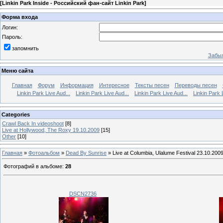
[
Linkin Park Inside - Российский фан-сайт Linkin Park
]
Форма входа
Логин:
Пароль:
запомнить
Забыл
Меню сайта
Главная
Форум
Информация
Интересное
Тексты песен
Переводы песен
Linkin Park Live Aud...
Linkin Park Live Aud...
Linkin Park Live Aud...
Linkin Park 
Categories
Crawl Back In videoshoot
[8]
Live at Hollywood, The Roxy 19.10.2009
[15]
Other
[10]
Главная
»
Фотоальбом
»
Dead By Sunrise
» Live at Columbia, Ulalume Festival 23.10.200
Фотографий в альбоме
:
28
DSCN2736