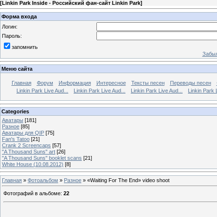
[
Linkin Park Inside - Российский фан-сайт Linkin Park
]
Форма входа
Логин:
Пароль:
запомнить
Забыл
Меню сайта
Главная
Форум
Информация
Интересное
Тексты песен
Переводы песен
Linkin Park Live Aud...
Linkin Park Live Aud...
Linkin Park Live Aud...
Linkin Park 
Categories
Аватары
[181]
Разное
[85]
Аватары для QIP
[75]
Fan's Tatoo
[21]
Crank 2 Screencaps
[57]
"A Thousand Suns" art
[26]
"A Thousand Suns" booklet scans
[21]
White House (10.08.2012)
[8]
Главная
»
Фотоальбом
»
Разное
» «Waiting For The End» video shoot
Фотографий в альбоме
:
22