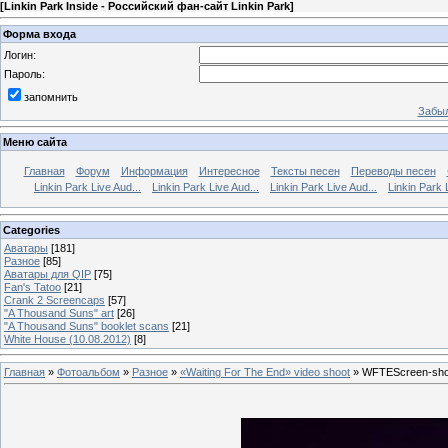
[
Linkin Park Inside - Российский фан-сайт Linkin Park
]
Форма входа
Логин:
Пароль:
запомнить
Забыл
Меню сайта
Главная
Форум
Информация
Интересное
Тексты песен
Переводы песен
Linkin Park Live Aud...
Linkin Park Live Aud...
Linkin Park Live Aud...
Linkin Park 
Categories
Аватары
[181]
Разное
[85]
Аватары для QIP
[75]
Fan's Tatoo
[21]
Crank 2 Screencaps
[57]
"A Thousand Suns" art
[26]
"A Thousand Suns" booklet scans
[21]
White House (10.08.2012)
[8]
Главная
»
Фотоальбом
»
Разное
»
«Waiting For The End» video shoot
» WFTEScreen-shot