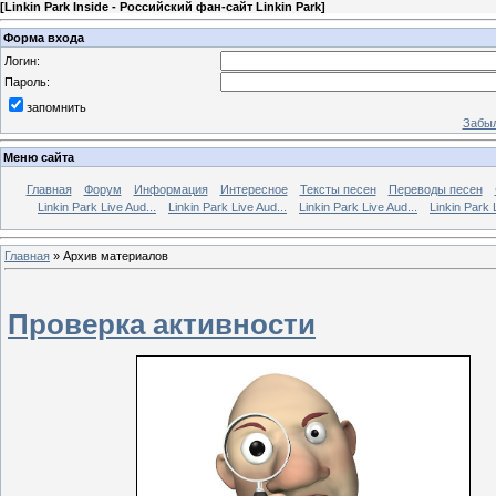
[
Linkin Park Inside - Российский фан-сайт Linkin Park
]
Форма входа
Логин:
Пароль:
запомнить
Забыл
Меню сайта
Главная
Форум
Информация
Интересное
Тексты песен
Переводы песен
Linkin Park Live Aud...
Linkin Park Live Aud...
Linkin Park Live Aud...
Linkin Park 
Главная
»
Архив материалов
Проверка активности