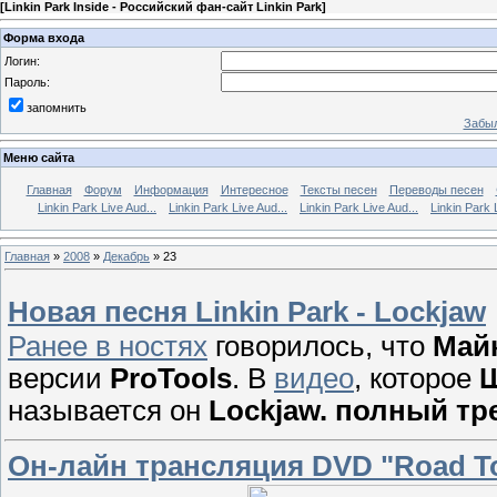
[
Linkin Park Inside - Российский фан-сайт Linkin Park
]
Форма входа
Логин:
Пароль:
запомнить
Забыл
Меню сайта
Главная
Форум
Информация
Интересное
Тексты песен
Переводы песен
Linkin Park Live Aud...
Linkin Park Live Aud...
Linkin Park Live Aud...
Linkin Park 
Главная
»
2008
»
Декабрь
»
23
Новая песня Linkin Park - Lockjaw
Ранее в ностях
говорилось, что
Май
версии
ProTools
. В
видео
, которое
называется он
Lockjaw.
полный тр
Он-лайн трансляция DVD "Road To 