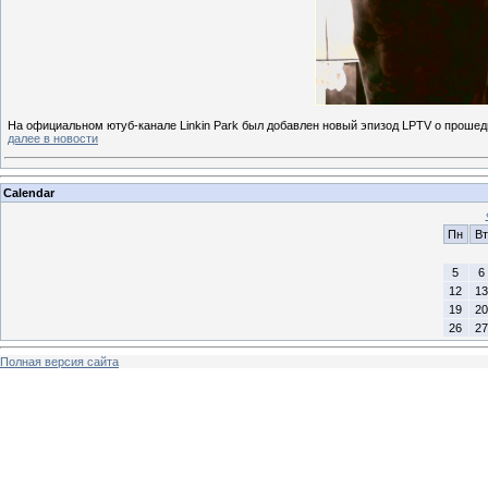
На официальном ютуб-канале Linkin Park был добавлен новый эпизод LPTV о прошедш
далее в новости
Calendar
Пн
Вт
5
6
12
13
19
20
26
27
Полная версия сайта