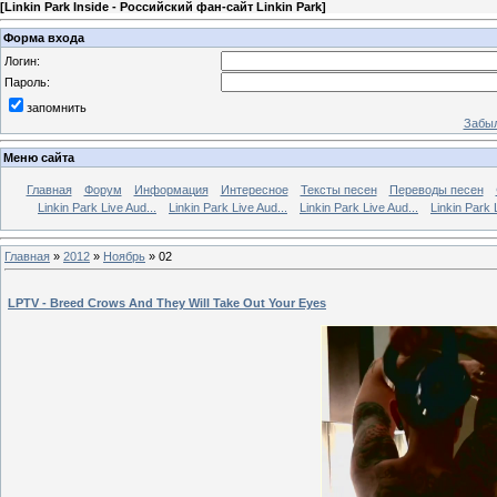
[
Linkin Park Inside - Российский фан-сайт Linkin Park
]
Форма входа
Логин:
Пароль:
запомнить
Забыл
Меню сайта
Главная
Форум
Информация
Интересное
Тексты песен
Переводы песен
Linkin Park Live Aud...
Linkin Park Live Aud...
Linkin Park Live Aud...
Linkin Park 
Главная
»
2012
»
Ноябрь
»
02
LPTV - Breed Crows And They Will Take Out Your Eyes