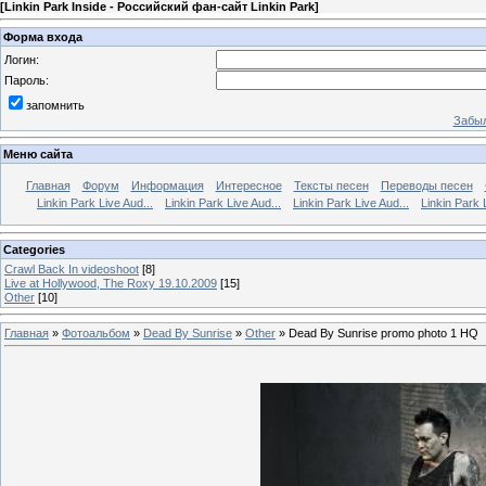
[
Linkin Park Inside - Российский фан-сайт Linkin Park
]
Форма входа
Логин:
Пароль:
запомнить
Забыл
Меню сайта
Главная
Форум
Информация
Интересное
Тексты песен
Переводы песен
Linkin Park Live Aud...
Linkin Park Live Aud...
Linkin Park Live Aud...
Linkin Park 
Categories
Crawl Back In videoshoot
[8]
Live at Hollywood, The Roxy 19.10.2009
[15]
Other
[10]
Главная
»
Фотоальбом
»
Dead By Sunrise
»
Other
» Dead By Sunrise promo photo 1 HQ