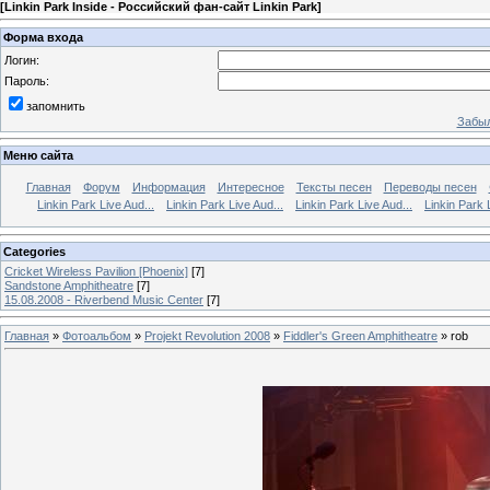
[
Linkin Park Inside - Российский фан-сайт Linkin Park
]
Форма входа
Логин:
Пароль:
запомнить
Забыл
Меню сайта
Главная
Форум
Информация
Интересное
Тексты песен
Переводы песен
Linkin Park Live Aud...
Linkin Park Live Aud...
Linkin Park Live Aud...
Linkin Park 
Categories
Cricket Wireless Pavilion [Phoenix]
[7]
Sandstone Amphitheatre
[7]
15.08.2008 - Riverbend Music Center
[7]
Главная
»
Фотоальбом
»
Projekt Revolution 2008
»
Fiddler's Green Amphitheatre
» rob