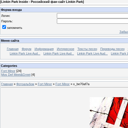
[
Linkin Park Inside - Российский фан-сайт Linkin Park
]
Форма входа
Логин:
Пароль:
запомнить
Забыл
Меню сайта
Главная
Форум
Информация
Интересное
Тексты песен
Переводы песен
Linkin Park Live Aud...
Linkin Park Live Aud...
Linkin Park Live Aud...
Linkin Park 
Categories
Fort Minor
[24]
Mos Def Meet&Greet
[4]
Главная
»
Фотоальбом
»
Fort Minor
»
Fort Minor
» x_be70af7a