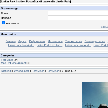
[
Linkin Park Inside - Российский фан-сайт Linkin Park
]
Форма входа
Логин:
Пароль:
запомнить
Забыл
Меню сайта
Главная
Форум
Информация
Интересное
Тексты песен
Переводы песен
Linkin Park Live Aud...
Linkin Park Live Aud...
Linkin Park Live Aud...
Linkin Park 
Categories
Fort Minor
[24]
Mos Def Meet&Greet
[4]
Главная
»
Фотоальбом
»
Fort Minor
»
Fort Minor
» x_160c421d