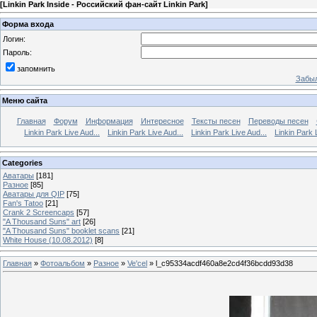
[
Linkin Park Inside - Российский фан-сайт Linkin Park
]
Форма входа
Логин:
Пароль:
запомнить
Забыл
Меню сайта
Главная
Форум
Информация
Интересное
Тексты песен
Переводы песен
Linkin Park Live Aud...
Linkin Park Live Aud...
Linkin Park Live Aud...
Linkin Park 
Categories
Аватары
[181]
Разное
[85]
Аватары для QIP
[75]
Fan's Tatoo
[21]
Crank 2 Screencaps
[57]
"A Thousand Suns" art
[26]
"A Thousand Suns" booklet scans
[21]
White House (10.08.2012)
[8]
Главная
»
Фотоальбом
»
Разное
»
Ve'cel
» l_c95334acdf460a8e2cd4f36bcdd93d38