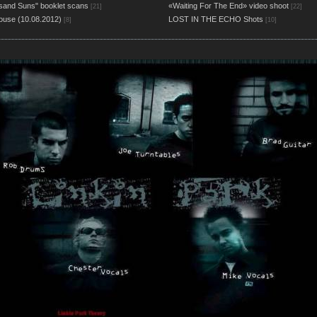
sand Suns" booklet scans
«Waiting For The End» video shoot
[21]
[22]
ouse (10.08.2012)
LOST IN THE ECHO Shots
[8]
[10]