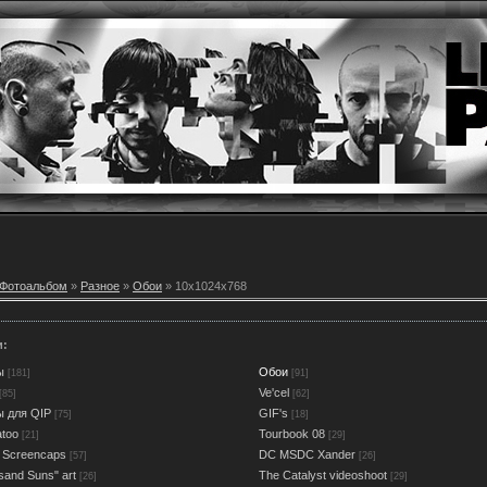
Фотоальбом
»
Разное
»
Обои
» 10x1024x768
и:
ы
Обои
[181]
[91]
Ve'cel
[85]
[62]
ы для QIP
GIF's
[75]
[18]
atoo
Tourbook 08
[21]
[29]
 Screencaps
DC MSDC Xander
[57]
[26]
sand Suns" art
The Catalyst videoshoot
[26]
[29]