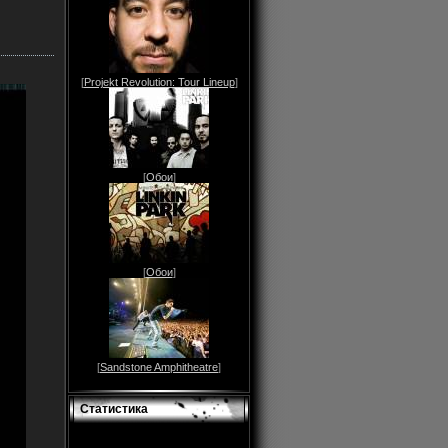
[
Projekt Revolution: Tour Lineup
]
[
Обои
]
[
Обои
]
[
Sandstone Amphitheatre
]
Статистика