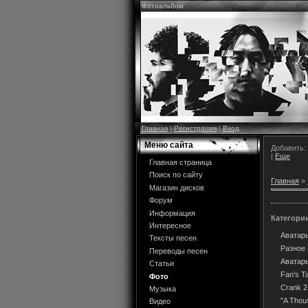
Фотоальбом
Главная
|
Регистрация
|
Вход
Меню сайта
Добавить:
|
Еще
Главная страница
Поиск по сайту
Главная
»
Магазин дисков
Форум
Информация
Категори
Интересное
Аватар
Тексты песен
Разное
Переводы песен
Аватар
Статьи
Fan's T
Фото
Crank 2
Музыка
"A Thou
Видео