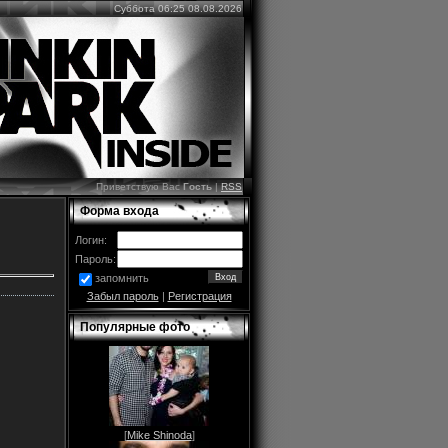
Суббота 06:25 08.08.2026
Приветствую Вас
Гость
|
RSS
Форма входа
Логин:
Пароль:
запомнить
Забыл пароль
|
Регистрация
Популярные фото
[
Mike Shinoda
]