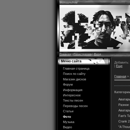
Фотоальбом
Главная
|
Регистрация
|
Вход
Меню сайта
Добавить:
|
Еще
Главная страница
Поиск по сайту
Главная
»
Магазин дисков
Форум
Информация
Категори
Интересное
Аватар
Тексты песен
Разное
Переводы песен
Аватар
Статьи
Fan's T
Фото
Crank 2
Музыка
"A Thou
Видео