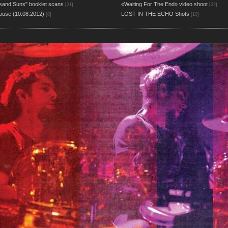
sand Suns" booklet scans
«Waiting For The End» video shoot
[21]
[22]
ouse (10.08.2012)
LOST IN THE ECHO Shots
[8]
[10]