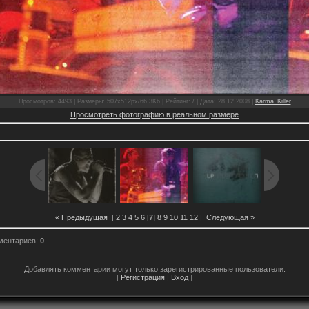
Просмотров: 4493 | Размеры: 507x512px/66.3Kb | Рейтинг: / | Дата: 28.12.2008 |
Karma_Killer
Просмотреть фотографию в реальном размере
« Предыдущая
|
2
3
4
5
6
[
7
]
8
9
10
11
12
|
Следующая »
ментариев:
0
Добавлять комментарии могут только зарегистрированные пользователи.
[
Регистрация
|
Вход
]