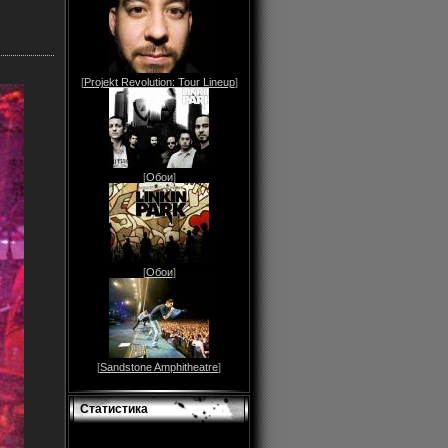
[
Projekt Revolution: Tour Lineup
]
[
Обои
]
[
Обои
]
[
Sandstone Amphitheatre
]
Статистика