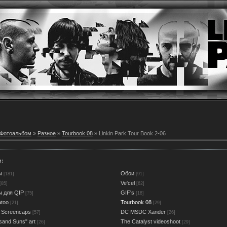
Фотоальбом
»
Разное
»
Tourbook 08
» Linkin Park Tour Book 2-06
и:
ы
Обои
[181]
[91]
Ve'cel
[85]
[62]
ы для QIP
GIF's
[75]
[18]
atoo
Tourbook 08
[21]
[29]
 Screencaps
DC MSDC Xander
[57]
[26]
sand Suns" art
The Catalyst videoshoot
[26]
[29]