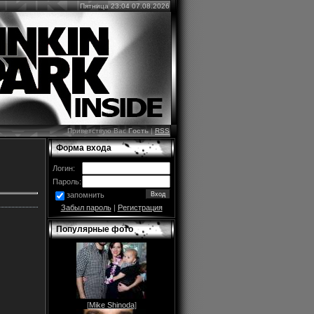
Пятница 23:04 07.08.2026
Приветствую Вас
Гость
|
RSS
Форма входа
Логин:
Пароль:
запомнить
Забыл пароль
|
Регистрация
Популярные фото
[
Mike Shinoda
]