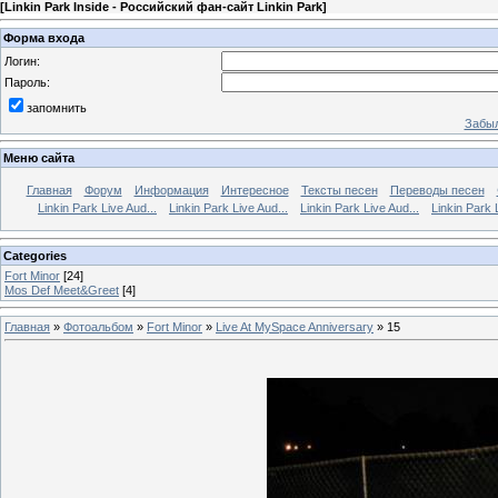
[
Linkin Park Inside - Российский фан-сайт Linkin Park
]
Форма входа
Логин:
Пароль:
запомнить
Забыл
Меню сайта
Главная
Форум
Информация
Интересное
Тексты песен
Переводы песен
Linkin Park Live Aud...
Linkin Park Live Aud...
Linkin Park Live Aud...
Linkin Park 
Categories
Fort Minor
[24]
Mos Def Meet&Greet
[4]
Главная
»
Фотоальбом
»
Fort Minor
»
Live At MySpace Anniversary
» 15