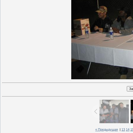
« Предыдущая
|
13
14
1