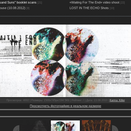
sand Suns" booklet scans
«Waiting For The End» video shoot
[21]
[22]
ouse (10.08.2012)
LOST IN THE ECHO Shots
[8]
[10]
Просмотров: 4002 | Размеры: 1500x745px/194.5Kb | Рейтинг: / | Дата: 13.09.2010 |
Karma_Killer
Просмотреть фотографию в реальном размере