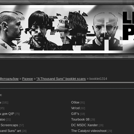
Фотоальбом
»
Разное
»
"A Thousand Suns" booklet scans
» booklet1314
и:
ы
Обои
[181]
[91]
Ve'cel
[85]
[62]
ы для QIP
GIF's
[75]
[18]
atoo
Tourbook 08
[21]
[29]
 Screencaps
DC MSDC Xander
[57]
[26]
sand Suns" art
The Catalyst videoshoot
[26]
[29]