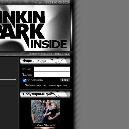
Четверг 13:23 06.08.2026
Приветствую Вас
Гость
|
RSS
Форма входа
Логин:
Пароль:
запомнить
Забыл пароль
|
Регистрация
Популярные фото
[
Mike Shinoda
]