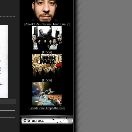
[
Projekt Revolution: Tour Lineup
]
[
Обои
]
[
Обои
]
[
Sandstone Amphitheatre
]
Статистика