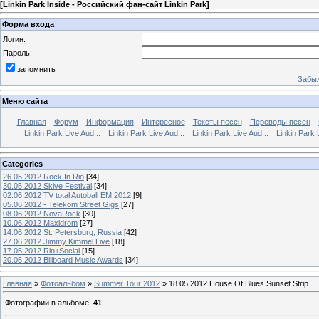
[
Linkin Park Inside - Российский фан-сайт Linkin Park
]
Форма входа
Логин:
Пароль:
запомнить
Забыл
Меню сайта
Главная
Форум
Информация
Интересное
Тексты песен
Переводы песен
Linkin Park Live Aud...
Linkin Park Live Aud...
Linkin Park Live Aud...
Linkin Park 
Categories
26.05.2012 Rock In Rio
[34]
30.05.2012 Skive Festival
[34]
02.06.2012 TV total Autoball EM 2012
[9]
05.06.2012 - Telekom Street Gigs
[27]
08.06.2012 NovaRock
[30]
10.06.2012 Maxidrom
[27]
14.06.2012 St. Petersburg, Russia
[42]
27.06.2012 Jimmy Kimmel Live
[18]
17.05.2012 Rio+Social
[15]
20.05.2012 Billboard Music Awards
[34]
Главная
»
Фотоальбом
»
Summer Tour 2012
» 18.05.2012 House Of Blues Sunset Strip
Фотографий в альбоме
:
41