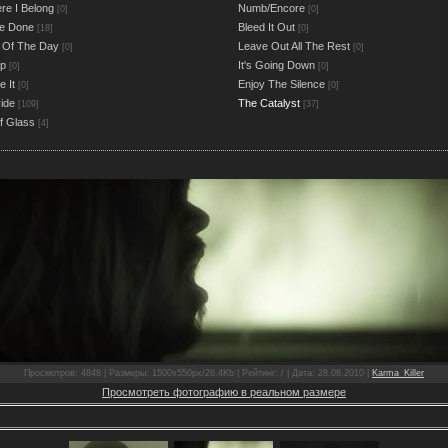
e I Belong
Numb/Encore
[0]
[0]
ve Done
Bleed It Out
[18]
[0]
 Of The Day
Leave Out All The Rest
[0]
[0]
Up
It's Going Down
[0]
[0]
 It
Enjoy The Silence
[0]
[0]
ide
The Catalyst
[109]
[37]
f Glass
[4]
Просмотров: 4848 | Размеры: 1500x550px/26.4Kb | Рейтинг: / | Дата: 28.08.2010 |
Karma_Killer
Просмотреть фотографию в реальном размере