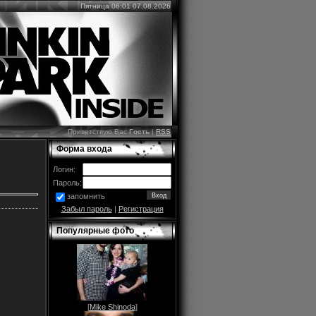
Пятница 06:01 07.08.2026
Приветствую Вас
Гость
|
RSS
Форма входа
Логин:
Пароль:
запомнить
Забыл пароль
|
Регистрация
Популярные фото
[
Mike Shinoda
]