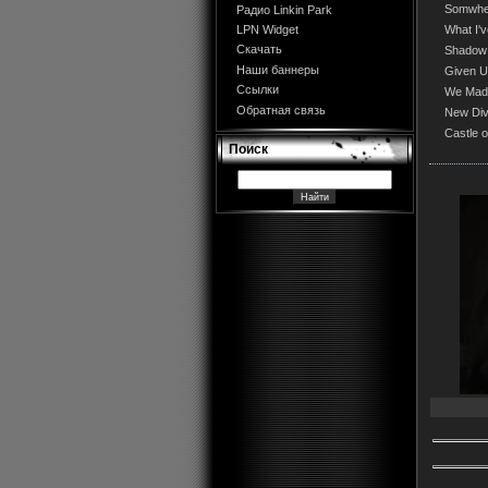
Somwher
Радио Linkin Park
What I'
LPN Widget
Скачать
Shadow
Наши баннеры
Given 
Ссылки
We Made
Обратная связь
New Div
Castle o
Поиск