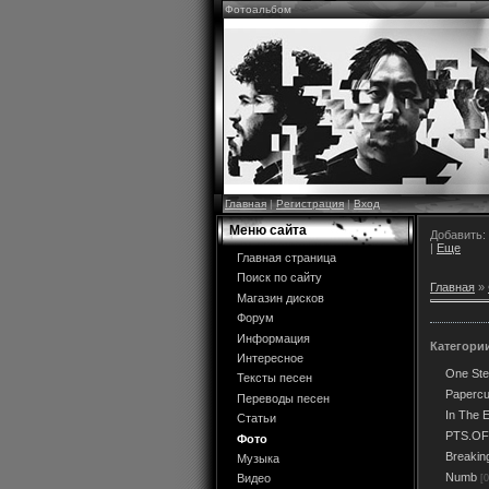
Фотоальбом
Главная
|
Регистрация
|
Вход
Меню сайта
Добавить:
|
Еще
Главная страница
Поиск по сайту
Главная
»
Магазин дисков
Форум
Информация
Категори
Интересное
One Ste
Тексты песен
Papercu
Переводы песен
In The 
Статьи
PTS.OF
Фото
Breakin
Музыка
Numb
Видео
[0