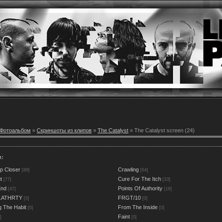
Фотоальбом
»
Скриншоты из клипов
»
The Catalyst
» The Catalyst screen (24)
и:
p Closer
Crawling
[88]
[64]
t
Cure For The Itch
[77]
[33]
End
Points Of Authority
[47]
[18]
.ATHRTY
FRGT/10
[0]
[0]
g The Habit
From The Inside
[0]
[0]
Faint
]
[0]