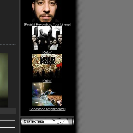
[
Projekt Revolution: Tour Lineup
]
[
Обои
]
[
Обои
]
[
Sandstone Amphitheatre
]
Статистика