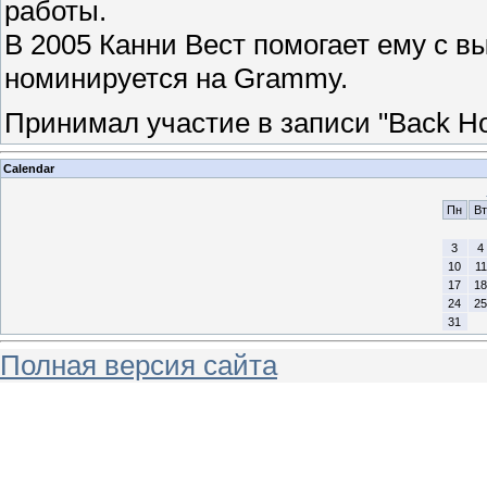
работы.
В 2005 Канни Вест помогает ему с вы
номинируется на Grammy.
Принимал участие в записи
"Back H
Calendar
Пн
Вт
3
4
10
11
17
18
24
25
31
Полная версия сайта