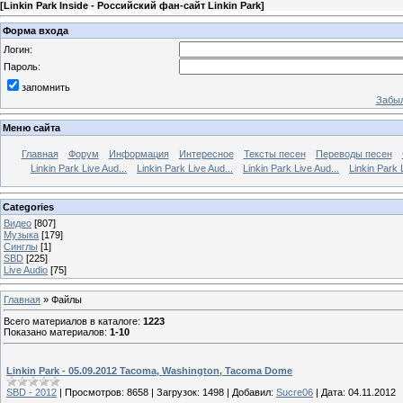
[
Linkin Park Inside - Российский фан-сайт Linkin Park
]
Форма входа
Логин:
Пароль:
запомнить
Забыл
Меню сайта
Главная
Форум
Информация
Интересное
Тексты песен
Переводы песен
Linkin Park Live Aud...
Linkin Park Live Aud...
Linkin Park Live Aud...
Linkin Park 
Categories
Видео
[807]
Музыка
[179]
Синглы
[1]
SBD
[225]
Live Audio
[75]
Главная
»
Файлы
Всего материалов в каталоге
:
1223
Показано материалов
:
1-10
Linkin Park - 05.09.2012 Tacoma, Washington, Tacoma Dome
SBD - 2012
|
Просмотров:
8658
|
Загрузок:
1498
|
Добавил:
Sucre06
|
Дата:
04.11.2012