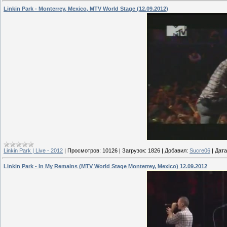
Linkin Park - Monterrey, Mexico, MTV World Stage (12.09.2012)
Linkin Park | Live - 2012
|
Просмотров:
10126
|
Загрузок:
1826
|
Добавил:
Sucre06
|
Дата
Linkin Park - In My Remains (MTV World Stage Monterrey, Mexico) 12.09.2012