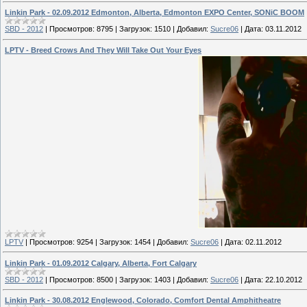
Linkin Park - 02.09.2012 Edmonton, Alberta, Edmonton EXPO Center, SONiC BOOM
SBD - 2012
|
Просмотров:
8795
|
Загрузок:
1510
|
Добавил:
Sucre06
|
Дата:
03.11.2012
LPTV - Breed Crows And They Will Take Out Your Eyes
LPTV
|
Просмотров:
9254
|
Загрузок:
1454
|
Добавил:
Sucre06
|
Дата:
02.11.2012
Linkin Park - 01.09.2012 Calgary, Alberta, Fort Calgary
SBD - 2012
|
Просмотров:
8500
|
Загрузок:
1403
|
Добавил:
Sucre06
|
Дата:
22.10.2012
Linkin Park - 30.08.2012 Englewood, Colorado, Comfort Dental Amphitheatre