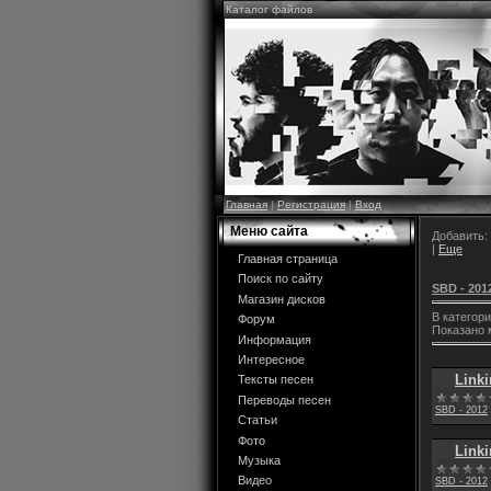
Каталог файлов
Главная
|
Регистрация
|
Вход
Меню сайта
Добавить:
|
Еще
Главная страница
Поиск по сайту
SBD - 201
Магазин дисков
В категор
Форум
Показано 
Информация
Интересное
Link
Тексты песен
Переводы песен
SBD - 2012
Статьи
Фото
Link
Музыка
Видео
SBD - 2012