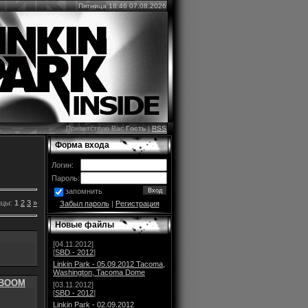
Пятница 18:46 07.08.2026
Приветствую Вас
Гость
|
RSS
Форма входа
Логин:
Пароль:
запомнить
ицы:
1
2
3
»
Забыл пароль
|
Регистрация
Новые файлы
[04.11.2012]
[
SBD - 2012
]
Linkin Park - 05.09.2012 Tacoma,
Washington, Tacoma Dome
C BOOM
[03.11.2012]
[
SBD - 2012
]
Linkin Park - 02.09.2012