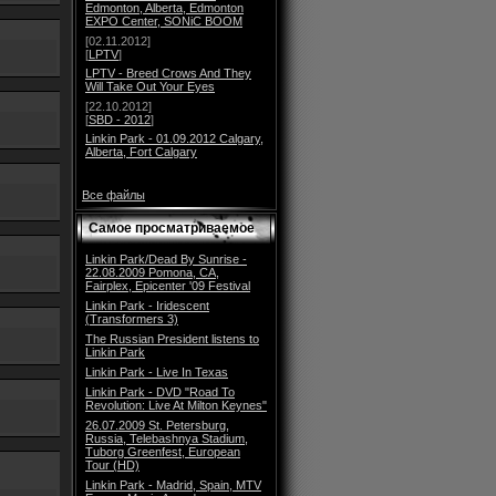
Edmonton, Alberta, Edmonton
EXPO Center, SONiC BOOM
[02.11.2012]
[
LPTV
]
LPTV - Breed Crows And They
Will Take Out Your Eyes
[22.10.2012]
[
SBD - 2012
]
Linkin Park - 01.09.2012 Calgary,
Alberta, Fort Calgary
Все файлы
Самое просматриваемое
Linkin Park/Dead By Sunrise -
22.08.2009 Pomona, CA,
Fairplex, Epicenter '09 Festival
Linkin Park - Iridescent
(Transformers 3)
The Russian President listens to
Linkin Park
Linkin Park - Live In Texas
Linkin Park - DVD "Road To
Revolution: Live At Milton Keynes"
26.07.2009 St. Petersburg,
Russia, Telebashnya Stadium,
Tuborg Greenfest, European
Tour (HD)
Linkin Park - Madrid, Spain, MTV