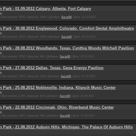
n Park - 01.09.2012 Calgary, Alberta, Fort Calgary
|
Просмотров:
8500
|
Загрузок:
1403
|
Добавил:
Sucre06
|
Дата:
22.10.2012
n Park - 30.08.2012 Englewood, Colorado, Comfort Dental Amphitheatre
|
Просмотров:
2020
|
Загрузок:
1085
|
Добавил:
Sucre06
|
Дата:
22.10.2012
n Park - 28.08.2012 Woodlands, Texas, Cynthia Woods Mitchell Pavilion
|
Просмотров:
2058
|
Загрузок:
941
|
Добавил:
Sucre06
|
Дата:
22.10.2012
n Park - 27.08.2012 Dallas, Texas, Gexa Energy Pavilion
|
Просмотров:
2061
|
Загрузок:
1116
|
Добавил:
Sucre06
|
Дата:
21.10.2012
n Park - 25.08.2012 Noblesville, Indiana, Klipsch Music Center
|
Просмотров:
2295
|
Загрузок:
926
|
Добавил:
Sucre06
|
Дата:
24.09.2012
n Park - 22.08.2012 Cincinnati, Ohio, Riverbend Music Center
|
Просмотров:
1981
|
Загрузок:
896
|
Добавил:
Sucre06
|
Дата:
17.09.2012
n Park - 21.08.2012 Auburn Hills, Michigan, The Palace Of Auburn Hills