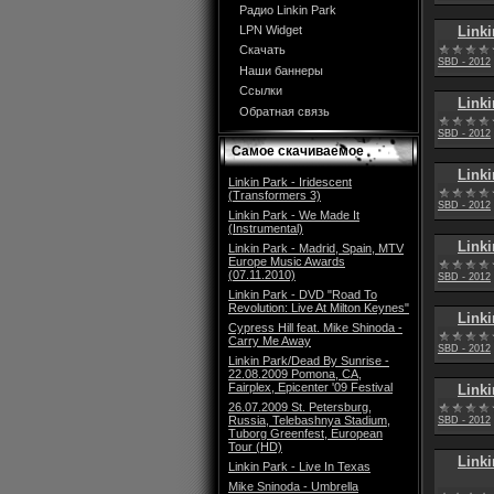
Радио Linkin Park
Linki
LPN Widget
Скачать
SBD - 2012
Наши баннеры
Ссылки
Linki
Обратная связь
SBD - 2012
Самое скачиваемое
Linki
Linkin Park - Iridescent
(Transformers 3)
SBD - 2012
Linkin Park - We Made It
(Instrumental)
Linki
Linkin Park - Madrid, Spain, MTV
Europe Music Awards
(07.11.2010)
SBD - 2012
Linkin Park - DVD "Road To
Revolution: Live At Milton Keynes"
Linki
Cypress Hill feat. Mike Shinoda -
Carry Me Away
SBD - 2012
Linkin Park/Dead By Sunrise -
22.08.2009 Pomona, CA,
Fairplex, Epicenter '09 Festival
Linki
26.07.2009 St. Petersburg,
Russia, Telebashnya Stadium,
SBD - 2012
Tuborg Greenfest, European
Tour (HD)
Linki
Linkin Park - Live In Texas
Mike Sninoda - Umbrella