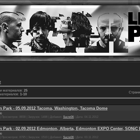
2
ии материалов:
25
Стран
материалов:
1-10
in Park - 05.09.2012 Tacoma, Washington, Tacoma Dome
|
Просмотров:
8658
|
Загрузок:
1498
|
Добавил:
Sucre06
|
Дата:
04.11.2012
in Park - 02.09.2012 Edmonton, Alberta, Edmonton EXPO Center, SONi
|
Просмотров:
8795
|
Загрузок:
1510
|
Добавил:
Sucre06
|
Дата:
03.11.2012