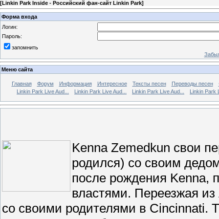
[
Linkin Park Inside - Российский фан-сайт Linkin Park
]
Форма входа
Логин:
Пароль:
запомнить
Забыл
Меню сайта
Главная
Форум
Информация
Интересное
Тексты песен
Переводы песен
Linkin Park Live Aud...
Linkin Park Live Aud...
Linkin Park Live Aud...
Linkin Park 
Kenna Zemedkun свои пе
родился) со своим дедом
после рождения Kenna, 
властями. Переезжая из
со своими родителями в Cincinnati. Т