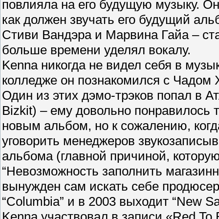
повлияла на его будущую музыку. Он 
как должен звучать его будущий аль
Стиви Вандэра и Марвина Гайа – ста
больше времени уделял вокалу.
Kenna никогда не видел себя в музы
колледже он познакомился с Чадом Х
Один из этих дэмо-трэков попал в А
Bizkit) – ему довольно понравилось
новым альбом, но к сожалению, когда
уговорить менеджеров звукозаписыва
альбома (главной причиной, которую
“Невозможность заполнить магазинны
вынужден сам искать себе продюсеро
“Columbia” и в 2003 выходит “New S
Kenna участвовал в записи «Red To 