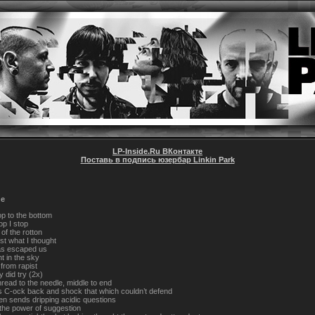
LP-Inside.Ru ВКонтакте
Поставь в подпись юзербар Linkin Park
ne
op to the bottom
op I stop
 of the rotton
st what I thought
as escaped us
ht in the sky
 from rapist
 did try (2x)
read to the needle, middle to end
 C-ock back and shock that which couldn’t defend
en sends dripping acidic questions
 the power of suggestion