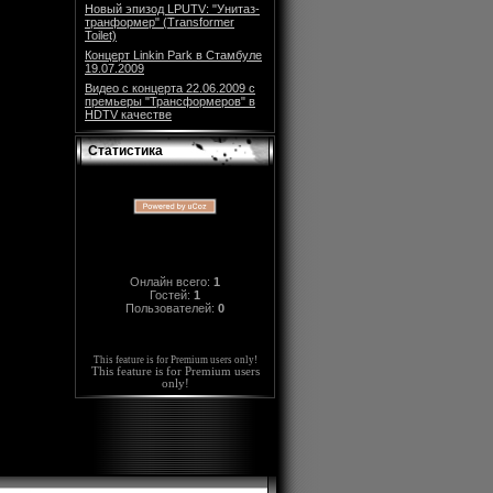
Новый эпизод LPUTV: "Унитаз-
транформер" (Transformer
Toilet)
Концерт Linkin Park в Стамбуле
19.07.2009
Видео с концерта 22.06.2009 с
премьеры "Трансформеров" в
HDTV качестве
Статистика
Онлайн всего:
1
Гостей:
1
Пользователей:
0
This feature is for Premium users only!
This feature is for Premium users
only!