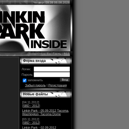
Четверг 09:38 06.08.2026
Приветствую Вас
Гость
|
RSS
Форма входа
Логин:
Пароль:
запомнить
Забыл пароль
|
Регистрация
Новые файлы
[04.11.2012]
[
SBD - 2012
]
Linkin Park - 05.09.2012 Tacoma,
Washington, Tacoma Dome
[03.11.2012]
[
SBD - 2012
]
Linkin Park - 02.09.2012