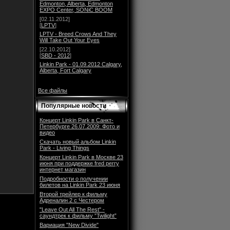
Edmonton, Alberta, Edmonton
EXPO Center, SONiC BOOM
[02.11.2012]
[
LPTV
]
LPTV - Breed Crows And They
Will Take Out Your Eyes
[22.10.2012]
[
SBD - 2012
]
Linkin Park - 01.09.2012 Calgary,
Alberta, Fort Calgary
Все файлы
Популярные новости
Концерт Linkin Park в Санкт-
Петербурге 26.07.2009: Фото и
видео
Скачать новый альбом Linkin
Park - Living Things
Концерт Linkin Park в Москве 23
июня при поддержке fred perry
интернет магазин
Подробности о получении
билетов на Linkin Park 23 июня
Второй трейлер к фильму
Адреналин 2 с Честером
"Leave Out All The Rest" -
саундтрек к фильму ”Twilight”
Вариация "New Divide"