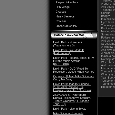
Then with t
Радио Linkin Park
A spot of li
And pours i
LPN Widget
Then the e
Скачать
Chorus
Bridge:
Наши баннеры
In a minute
Ссылки
Eyes burn
You say you
Обратная связь
But the lie
Moving all
Screaming 
Самое скачиваемое
Pollution m
And as whe
Linkin Park - Iridescent
Street lamp
(Transformers 3)
A window t
And crys ou
Linkin Park - We Made It
A small blac
(Instrumental)
Inside a bo
Linkin Park - Madrid, Spain, MTV
Nothing sto
Europe Music Awards
When brain
(07.11.2010)
And the in
In shame, s
Linkin Park - DVD "Road To
You could t
Revolution: Live At Milton Keynes"
When the pa
Cypress Hill feat. Mike Shinoda -
Yeah I got 
Carry Me Away
You better
Telling me 
Linkin Park/Dead By Sunrise -
I’m seein r
22.08.2009 Pomona, CA,
Fairplex, Epicenter '09 Festival
26.07.2009 St. Petersburg,
Russia, Telebashnya Stadium,
Tuborg Greenfest, European
Tour (HD)
Linkin Park - Live In Texas
Mike Sninoda - Umbrella