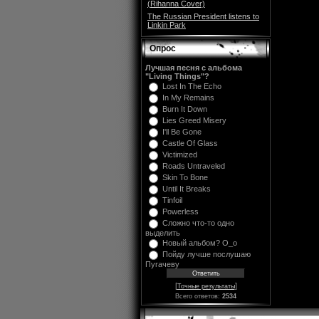
(Rihanna Cover)
The Russian President listens to
Linkin Park
Опрос
Лучшая песня с альбома
"Living Things"?
Lost In The Echo
In My Remains
Burn It Down
Lies Greed Misery
I'll Be Gone
Castle Of Glass
Victimized
Roads Untraveled
Skin To Bone
Until It Breaks
Tinfoil
Powerless
Сложно что-то одно
выделить
Новый альбом? O_o
Пойду лучше послушаю
Пугачеву
[
]
Точные результаты
Всего ответов:
2534