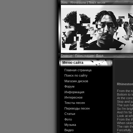
Xero - Rhinestone | Текст песни
Главная
|
Регистрация
|
Вход
Меню сайта
Главная страница
Поиск по сайту
Магазин дисков
Rhinesto
Форум
From the t
Информация
Bottom to t
Интересное
At the core
Stop and ju
Тексты песен
The sun h
Переводы песен
So I’m brig
And I’m far
Статьи
Look at why
Фото
From the th
When skies
Музыка
The rain th
Forcefully,
Видео