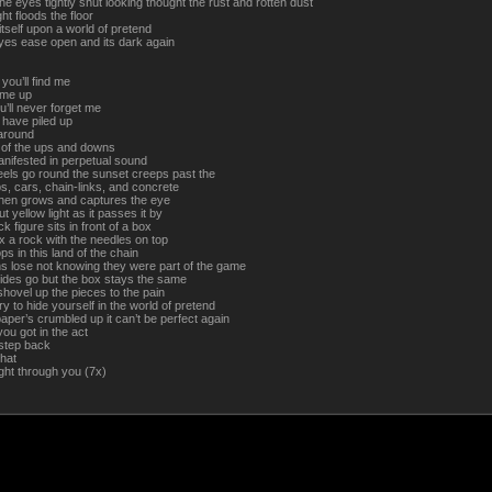
he eyes tightly shut looking thought the rust and rotten dust
ght floods the floor
tself upon a world of pretend
yes ease open and its dark again
 you’ll find me
 me up
’ll never forget me
s have piled up
 around
of the ups and downs
anifested in perpetual sound
els go round the sunset creeps past the
s, cars, chain-links, and concrete
hen grows and captures the eye
t yellow light as it passes it by
k figure sits in front of a box
x a rock with the needles on top
ps in this land of the chain
s lose not knowing they were part of the game
sides go but the box stays the same
hovel up the pieces to the pain
ry to hide yourself in the world of pretend
per’s crumbled up it can’t be perfect again
you got in the act
 step back
that
ight through you (7x)