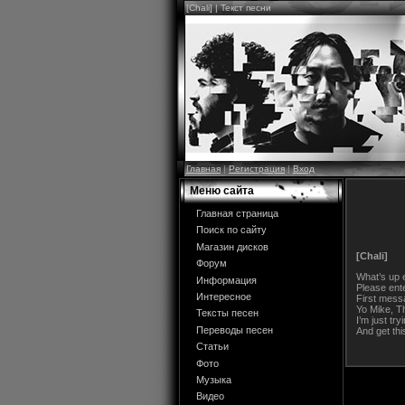
[Chali] | Текст песни
Главная
|
Регистрация
|
Вход
Меню сайта
Главная страница
Поиск по сайту
Магазин дисков
[Chali]
Форум
What’s up 
Информация
Please ent
Интересное
First mess
Yo Mike, T
Тексты песен
I’m just tr
Переводы песен
And get thi
Статьи
Фото
Музыка
Видео