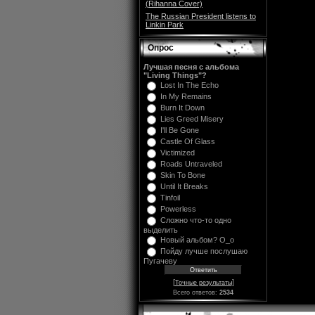
(Rihanna Cover)
The Russian President listens to
Linkin Park
Опрос
Лучшая песня с альбома
"Living Things"?
Lost In The Echo
In My Remains
Burn It Down
Lies Greed Misery
I'll Be Gone
Castle Of Glass
Victimized
Roads Untraveled
Skin To Bone
Until It Breaks
Tinfoil
Powerless
Сложно что-то одно
выделить
Новый альбом? O_o
Пойду лучше послушаю
Пугачеву
[
]
Точные результаты
Всего ответов:
2534