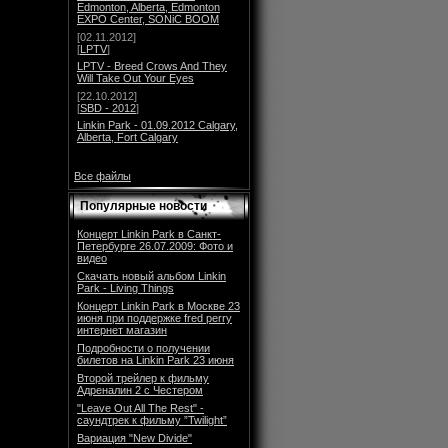
Edmonton, Alberta, Edmonton
EXPO Center, SONiC BOOM
[02.11.2012]
[
LPTV
]
LPTV - Breed Crows And They
Will Take Out Your Eyes
[22.10.2012]
[
SBD - 2012
]
Linkin Park - 01.09.2012 Calgary,
Alberta, Fort Calgary
Все файлы
Популярные новости
Концерт Linkin Park в Санкт-
Петербурге 26.07.2009: Фото и
видео
Скачать новый альбом Linkin
Park - Living Things
Концерт Linkin Park в Москве 23
июня при поддержке fred perry
интернет магазин
Подробности о получении
билетов на Linkin Park 23 июня
Второй трейлер к фильму
Адреналин 2 с Честером
"Leave Out All The Rest" -
саундтрек к фильму ”Twilight”
Вариация "New Divide"