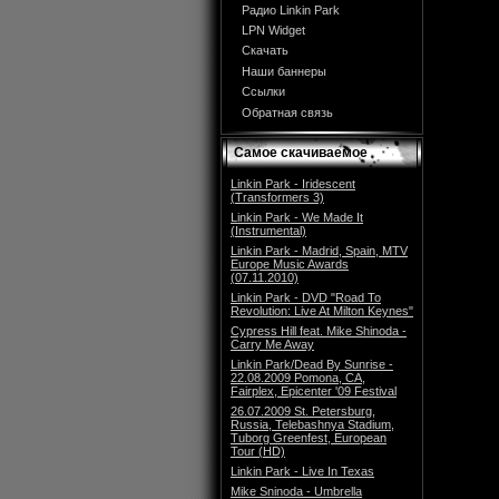
Радио Linkin Park
LPN Widget
Скачать
Наши баннеры
Ссылки
Обратная связь
Самое скачиваемое
Linkin Park - Iridescent
(Transformers 3)
Linkin Park - We Made It
(Instrumental)
Linkin Park - Madrid, Spain, MTV
Europe Music Awards
(07.11.2010)
Linkin Park - DVD "Road To
Revolution: Live At Milton Keynes"
Cypress Hill feat. Mike Shinoda -
Carry Me Away
Linkin Park/Dead By Sunrise -
22.08.2009 Pomona, CA,
Fairplex, Epicenter '09 Festival
26.07.2009 St. Petersburg,
Russia, Telebashnya Stadium,
Tuborg Greenfest, European
Tour (HD)
Linkin Park - Live In Texas
Mike Sninoda - Umbrella