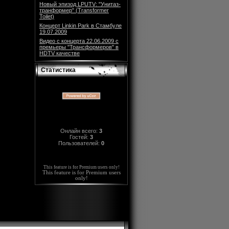
Новый эпизод LPUTV: "Унитаз-
транформер" (Transformer
Toilet)
Концерт Linkin Park в Стамбуле
19.07.2009
Видео с концерта 22.06.2009 с
премьеры "Трансформеров" в
HDTV качестве
Статистика
Онлайн всего:
3
Гостей:
3
Пользователей:
0
This feature is for Premium users only!
This feature is for Premium users
only!