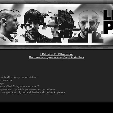
LP-Inside.Ru ВКонтакте
Поставь в подпись юзербар Linkin Park
evich Mike, keep me uh detailed
er your pa:
age
his is Chali 2Na, what’s up man?
ying to catch up witch ya so we can go on here
s song on the roll, pop a d: ha-ha call me back, please