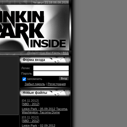
Четверг 21:16 06.08.2026
Приветствую Вас
Гость
|
RSS
Форма входа
Логин:
Пароль:
запомнить
Забыл пароль
|
Регистрация
Новые файлы
[04.11.2012]
[
SBD - 2012
]
Linkin Park - 05.09.2012 Tacoma,
Washington, Tacoma Dome
[03.11.2012]
[
SBD - 2012
]
Linkin Park - 02.09.2012