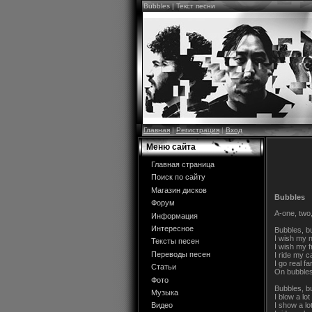
Bubbles | Текст песни
Главная
|
Регистрация
|
Вход
Меню сайта
Главная страница
Поиск по сайту
Магазин дисков
Bubbles
Форум
A-one, two,
Информация
Интересное
Bubbles, b
I wish my 
Тексты песен
I wish my 
Переводы песен
I ride my c
I go real f
Статьи
On bubble
Фото
Bubbles, b
Музыка
I blow a lo
I show a lo
Видео