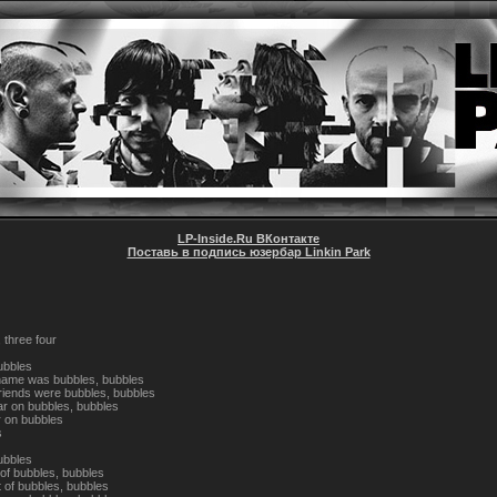
LP-Inside.Ru ВКонтакте
Поставь в подпись юзербар Linkin Park
 three four
ubbles
name was bubbles, bubbles
friends were bubbles, bubbles
ar on bubbles, bubbles
ar on bubbles
s
ubbles
t of bubbles, bubbles
t of bubbles, bubbles