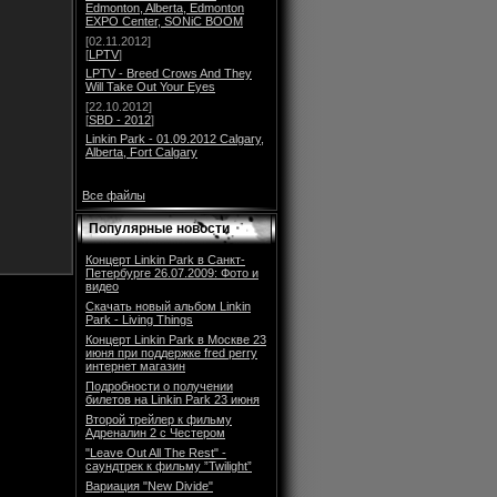
Edmonton, Alberta, Edmonton
EXPO Center, SONiC BOOM
[02.11.2012]
[
LPTV
]
LPTV - Breed Crows And They
Will Take Out Your Eyes
[22.10.2012]
[
SBD - 2012
]
Linkin Park - 01.09.2012 Calgary,
Alberta, Fort Calgary
Все файлы
Популярные новости
Концерт Linkin Park в Санкт-
Петербурге 26.07.2009: Фото и
видео
Скачать новый альбом Linkin
Park - Living Things
Концерт Linkin Park в Москве 23
июня при поддержке fred perry
интернет магазин
Подробности о получении
билетов на Linkin Park 23 июня
Второй трейлер к фильму
Адреналин 2 с Честером
"Leave Out All The Rest" -
саундтрек к фильму ”Twilight”
Вариация "New Divide"