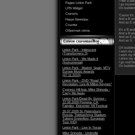
I ride a pl
Радио Linkin Park
I go insan
On bubble
LPN Widget
Скачать
'Cause it's
And a B an
Наши баннеры
And an E a
Ссылки
It's a B an
Обратная связь
And a B an
And an E a
And an S
Самое скачиваемое
Oh bubbles
Linkin Park - Iridescent
I wish my 
(Transformers 3)
I wish my 
I drive my
Linkin Park - We Made It
I go real f
(Instrumental)
On bubbles
Linkin Park - Madrid, Spain, MTV
Europe Music Awards
(07.11.2010)
Linkin Park - DVD "Road To
Revolution: Live At Milton Keynes"
Cypress Hill feat. Mike Shinoda -
Carry Me Away
Linkin Park/Dead By Sunrise -
22.08.2009 Pomona, CA,
Fairplex, Epicenter '09 Festival
26.07.2009 St. Petersburg,
Russia, Telebashnya Stadium,
Tuborg Greenfest, European
Tour (HD)
Linkin Park - Live In Texas
Mike Sninoda - Umbrella