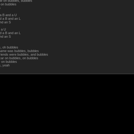
ane on bubbles, bubbles
e on bubbles
s
 a B and a U
d a B and an L
nd an S
d a U
d a B and an L
nd an S
, oh bubbles
name was bubbles, bubbles
friends were bubbles, and bubbles
 car on bubbles, on bubbles
ar on bubbles
, yeah