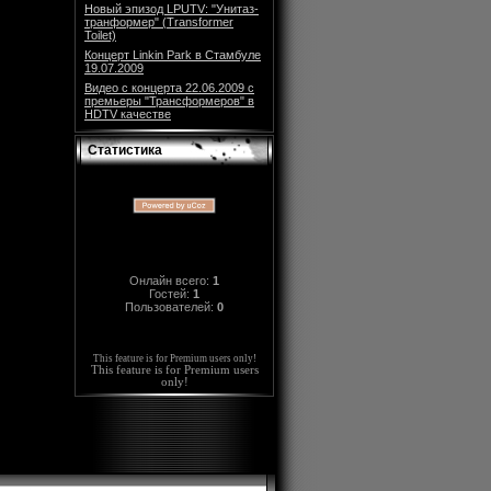
Новый эпизод LPUTV: "Унитаз-
транформер" (Transformer
Toilet)
Концерт Linkin Park в Стамбуле
19.07.2009
Видео с концерта 22.06.2009 с
премьеры "Трансформеров" в
HDTV качестве
Статистика
Онлайн всего:
1
Гостей:
1
Пользователей:
0
This feature is for Premium users only!
This feature is for Premium users
only!