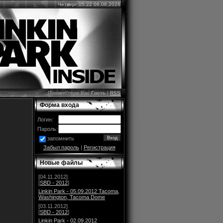
Четверг 05:22 06.08.2026
Приветствую Вас
Гость
|
RSS
Форма входа
Логин:
Пароль:
запомнить
Забыл пароль
|
Регистрация
Новые файлы
[04.11.2012]
[
SBD - 2012
]
Linkin Park - 05.09.2012 Tacoma,
Washington, Tacoma Dome
[03.11.2012]
[
SBD - 2012
]
Linkin Park - 02.09.2012