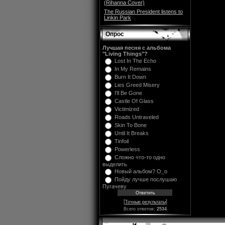
(Rihanna Cover)
The Russian President listens to
Linkin Park
Опрос
Лучшая песня с альбома
"Living Things"?
Lost In The Echo
In My Remains
Burn It Down
Lies Greed Misery
I'll Be Gone
Castle Of Glass
Victimized
Roads Untraveled
Skin To Bone
Until It Breaks
Tinfoil
Powerless
Сложно что-то одно
выделить
Новый альбом? O_o
Пойду лучше послушаю
Пугачеву
[
]
Точные результаты
Всего ответов:
2534