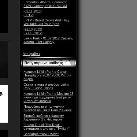
Edmonton, Alberta, Edmonton
EXPO Center, SONiC BOOM
[02.11.2012]
[
LPTV
]
LPTV - Breed Crows And They
Will Take Out Your Eyes
[22.10.2012]
[
SBD - 2012
]
Linkin Park - 01.09.2012 Calgary,
Alberta, Fort Calgary
Все файлы
Популярные новости
Концерт Linkin Park в Санкт-
Петербурге 26.07.2009: Фото и
видео
Скачать новый альбом Linkin
Park - Living Things
Концерт Linkin Park в Москве 23
июня при поддержке fred perry
интернет магазин
Подробности о получении
билетов на Linkin Park 23 июня
Второй трейлер к фильму
Адреналин 2 с Честером
"Leave Out All The Rest" -
саундтрек к фильму ”Twilight”
Вариация "New Divide"