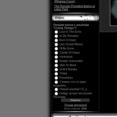
(Rihanna Cover)
The Russian President listens to
Linkin Park
Опрос
Лучшая песня с альбома
"Living Things"?
Lost In The Echo
In My Remains
Burn It Down
Lies Greed Misery
I'll Be Gone
Castle Of Glass
Victimized
Roads Untraveled
Skin To Bone
Until It Breaks
Tinfoil
Powerless
Сложно что-то одно
выделить
Новый альбом? O_o
Пойду лучше послушаю
Пугачеву
[
]
Точные результаты
Всего ответов:
2534