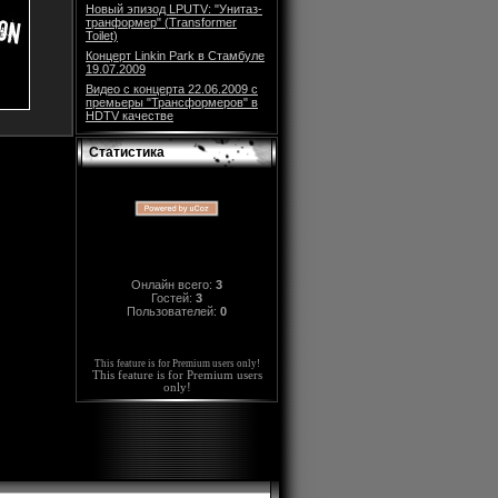
Новый эпизод LPUTV: "Унитаз-
транформер" (Transformer
Toilet)
Концерт Linkin Park в Стамбуле
19.07.2009
Видео с концерта 22.06.2009 с
премьеры "Трансформеров" в
HDTV качестве
Статистика
Онлайн всего:
3
Гостей:
3
Пользователей:
0
This feature is for Premium users only!
This feature is for Premium users
only!