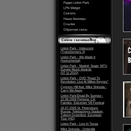
Радио Linkin Park
LPN Widget
Скачать
Наши баннеры
Ссылки
Обратная связь
Самое скачиваемое
Linkin Park - Iridescent
(Transformers 3)
Linkin Park - We Made It
(Instrumental)
Linkin Park - Madrid, Spain, MTV
Europe Music Awards
(07.11.2010)
Linkin Park - DVD "Road To
Revolution: Live At Milton Keynes"
Cypress Hill feat. Mike Shinoda -
Carry Me Away
Linkin Park/Dead By Sunrise -
22.08.2009 Pomona, CA,
Fairplex, Epicenter '09 Festival
26.07.2009 St. Petersburg,
Russia, Telebashnya Stadium,
Tuborg Greenfest, European
Tour (HD)
Linkin Park - Live In Texas
Mike Sninoda - Umbrella