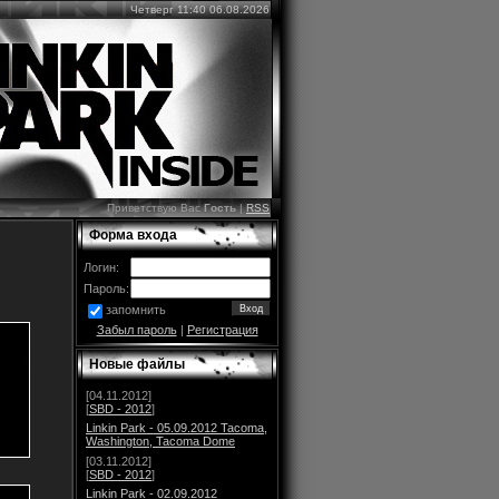
Четверг 11:40 06.08.2026
Приветствую Вас
Гость
|
RSS
Форма входа
Логин:
Пароль:
запомнить
Забыл пароль
|
Регистрация
Новые файлы
[04.11.2012]
[
SBD - 2012
]
Linkin Park - 05.09.2012 Tacoma,
Washington, Tacoma Dome
[03.11.2012]
[
SBD - 2012
]
Linkin Park - 02.09.2012