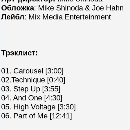
Обложка
: Mike Shinoda
& Joe Hahn
Лейбл
: Mix Media Enterteinment
Трэклист:
01. Carousel [3:00]
02.Technique [0:40]
03. Step Up [3:55]
04. And One [4:30]
05. High Voltage [3:30]
06. Part of Me [12:41]