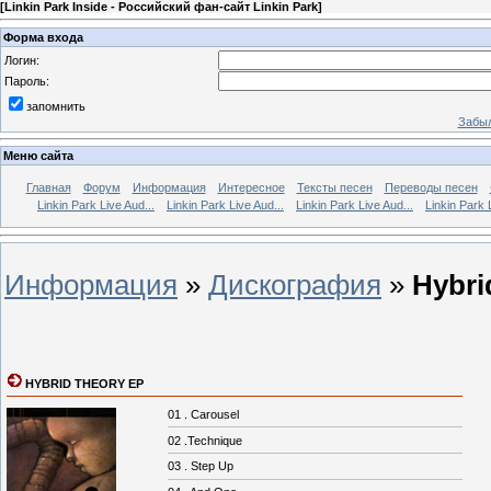
[
Linkin Park Inside - Российский фан-сайт Linkin Park
]
Форма входа
Логин:
Пароль:
запомнить
Забыл
Меню сайта
Главная
Форум
Информация
Интересное
Тексты песен
Переводы песен
Linkin Park Live Aud...
Linkin Park Live Aud...
Linkin Park Live Aud...
Linkin Park 
Информация
»
Дискография
»
Hybri
HYBRID THEORY EP
01 . Carousel
02 .Technique
03 . Step Up