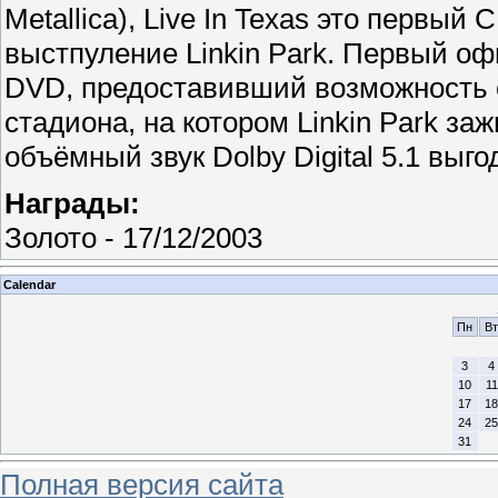
Metallica), Live In Texas это первый
выстпуление Linkin Park.
Первый оф
DVD, предоставивший возможность с
стадиона, на котором Linkin Park за
объёмный звук Dolby Digital 5.1 выг
Награды:
Золото - 17/12/2003
Calendar
Пн
Вт
3
4
10
11
17
18
24
25
31
Полная версия сайта