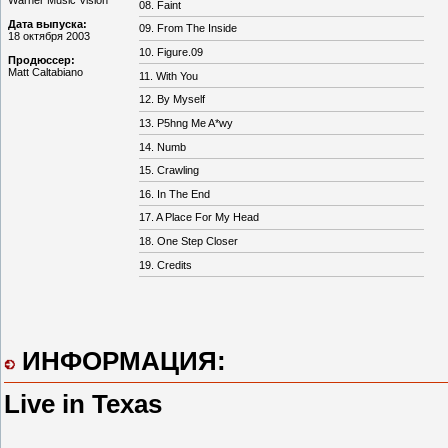
08. Faint
Дата выпуска:
09. From The Inside
18 октября 2003
10. Figure.09
Продюссер:
Matt Caltabiano
11. With You
12. By Myself
13. P5hng Me A*wy
14. Numb
15. Crawling
16. In The End
17. A Place For My Head
18. One Step Closer
19. Credits
ИНФОРМАЦИЯ:
Live in Texas