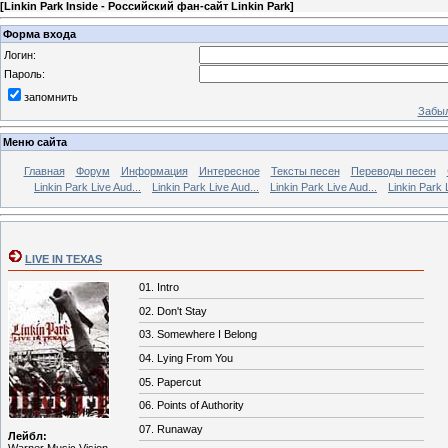
[
Linkin Park Inside - Российский фан-сайт Linkin Park
]
Форма входа
Логин:
Пароль:
запомнить
Забыл
Меню сайта
Главная
Форум
Информация
Интересное
Тексты песен
Переводы песен
Linkin Park Live Aud...
Linkin Park Live Aud...
Linkin Park Live Aud...
Linkin Park 
LIVE IN TEXAS
01. Intro
02. Don't Stay
03. Somewhere I Belong
04. Lying From You
05. Papercut
06. Points of Authority
07. Runaway
Лейбл:
Warner Music Vision