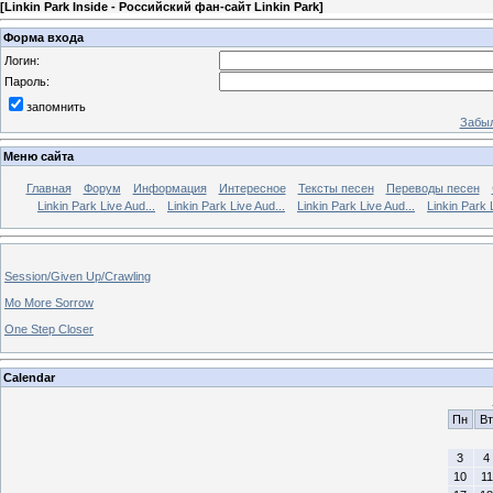
[
Linkin Park Inside - Российский фан-сайт Linkin Park
]
Форма входа
Логин:
Пароль:
запомнить
Забыл
Меню сайта
Главная
Форум
Информация
Интересное
Тексты песен
Переводы песен
Linkin Park Live Aud...
Linkin Park Live Aud...
Linkin Park Live Aud...
Linkin Park 
Session/Given Up/Crawling
Mo More Sorrow
One Step Closer
Calendar
Пн
Вт
3
4
10
11