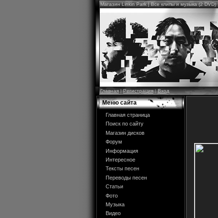
Магазин Linkin Park | Все клипы и музыка (2 DVD)
Главная
|
Регистрация
|
Вход
Меню сайта
Главная страница
Поиск по сайту
Магазин дисков
Форум
Информация
Интересное
Тексты песен
Переводы песен
Статьи
Фото
Музыка
Видео