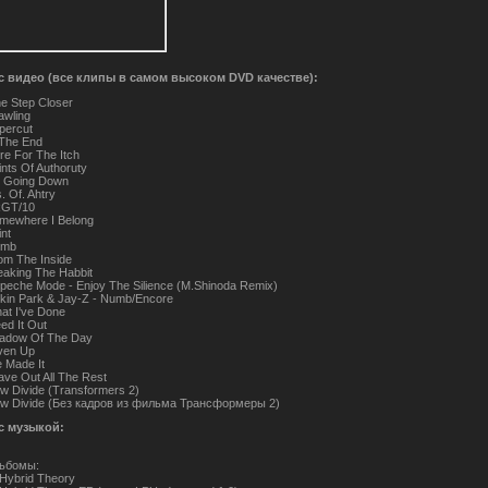
с видео (все клипы в самом высоком DVD качестве):
e Step Closer
awling
percut
 The End
re For The Itch
ints Of Authoruty
's Going Down
. Of. Ahtry
GT/10
mewhere I Belong
int
umb
om The Inside
eaking The Habbit
peche Mode - Enjoy The Silience (M.Shinoda Remix)
nkin Park & Jay-Z - Numb/Encore
at I've Done
eed It Out
adow Of The Day
ven Up
 Made It
ave Out All The Rest
w Divide (Transformers 2)
w Divide (Без кадров из фильма Трансформеры 2)
с музыкой:
ьбомы:
 Hybrid Theory