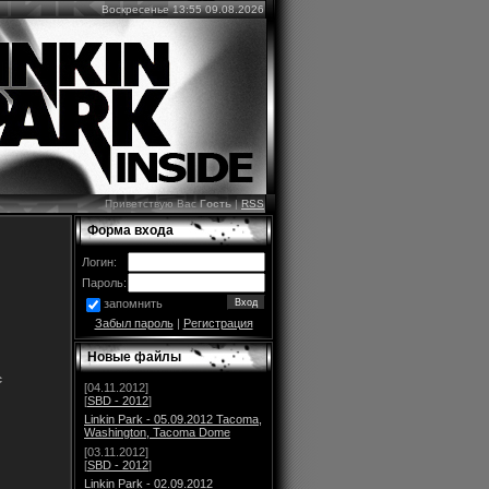
Воскресенье 13:55 09.08.2026
Приветствую Вас
Гость
|
RSS
Форма входа
Логин:
Пароль:
запомнить
Забыл пароль
|
Регистрация
Новые файлы
с
[04.11.2012]
[
SBD - 2012
]
Linkin Park - 05.09.2012 Tacoma,
Washington, Tacoma Dome
[03.11.2012]
[
SBD - 2012
]
Linkin Park - 02.09.2012