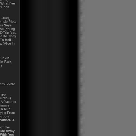
 What I've
r.Hahn
 Crue),
mple Pilots
es Says
oll
(Young
-Trip feat.
t Do They
To Hell
+
ox
(Alice In
Linkin
in Park
,
's
ю историю
стер
ингтон)
: A Place for
Jimmy
 To Run
Lying From
lution
запись 3-
of the
 Me Away
 With You