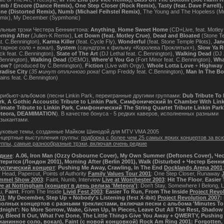
mb / Encore (Dance Remix), One Step Closer (Rock Remix), Tasty (feat. Dave Farrell),
ne (Distorted Remix), Numb (Michael Feihstel Remix)
, The Young and The Hopeless (M
mix), My December (Sypmhonic)
льные трэки Честера Беннингтона:
Anything
,
Home Sweet Home
(CD+Live, feat. Motley
rning After
(Julien-K Remix),
Let Down (feat. Motley Crue)
,
Dead and Bloated
(Stone Te
at. C.Bennington),
Karma Killer
(feat. Cycle Fly),
Wonderful
(feat. Stone Temple Pilots),
Jan
итарное соло + вокал),
System
(саундтрэк к фильму «Королева Проклятых»),
Slow Ya R
ck feat. C.Bennington),
State of The Art
(DJ Lethal feat. C.Bennington),
Walking Dead
(DJ Z
Bennington),
Walking Dead
(DEMO),
Where'd You Go
(Fort Minor feat. C.Bennington),
Wha
now?
(produced by C.Bennington),
Fiction
(Live with Orgy),
Whole Lotta Love
+
Highway 
radise City
(
35 минут отличного рока!
Camp Freddy feat. C.Bennington),
Man In The B
ains feat. C.Bennington)
трибьют-альбомов (песни Linkin Park, переигранные другими группами:
Dub Tribute To 
rk
,
A Gothic Accoustic Tribute to Linkin Park
,
Симфонический In Chamber With Link
timate Tribute to Linkin Park
,
Симфонический The String Quartet Tribute Linkin Park
teora, DEAMIMATION
). В качестве бонуса - 5 редких каверов, исполненных разными
зыкантами.
уковые темы, созданные Майком Шинодой для MTV VMA 2005
нцертные выступления группы:
подборка с более чем 25 самых ярких концертов за вс
уппы, самые разнообразные трэки, включая очень редкие
дкие
:
A.06, Iron Man (Ozzy Osbourne Cover), My Own Summer (Deftones Cover), Че
терится (Лондон 2001), Morning After (Berlin 2001), Walk (Disturbed + Честер Бенн
устический концерт
:
Pushing Me Away, Crawling, In The End
Docklands Arena 2001
 Head, Papercut, Points of Authority
Family Values Tour 2001
: One Step Closer, Runaway
mmel Show 2003
: Faint, Numb, Interview
Live at Worchester 2003
:
Hit The Floor
,
Easier
ve at Nottingham (концерт в день релиза 'Meteora')
: Don't Stay, Somewhere I Belong, 
u,
Faint
, From The Inside
Livid Fest 2003
:
Easier To Run, From The Inside
Project Revo
01
:
My December, Step Up + Nobody's Listening (fest X-ibit)
Project Revolution 2007
:
полных концертов с разными треклистами, включая песни с альбома 'Minutes To
dnight': No More Sorrow, Wake, Given Up, In Pieces, Leave Out All The Rest, Shadow 
y, Bleed It Out, What I've Done, The Little Things Give You Away
+ QWERTY, Pushing
ианинное соло, вокал), Faint (с новой концовкой)
Rock Am Ring 2001
: Forgotten,