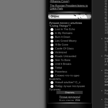
2)
(Rihanna Cover)
3)
The Russian President listens to
4)
Linkin Park
5)
6)
7)
Опрос
8)
9)
Лучшая песня с альбома
10
"Living Things"?
11
Lost In The Echo
12
13
In My Remains
Burn It Down
Ко
Lies Greed Misery
ул
1)
I'll Be Gone
2)
Castle Of Glass
3)
Victimized
Ра
Roads Untraveled
ул
Skin To Bone
A 
Until It Breaks
of 
Tinfoil
Ин
Powerless
En
Сложно что-то одно
му
Ly
выделить
Gi
Новый альбом? O_o
ин
Пойду лучше послушаю
Пугачеву
Ко
Fu
[
]
Точные результаты
Ос
Всего ответов:
2534
Cr
Sh
St