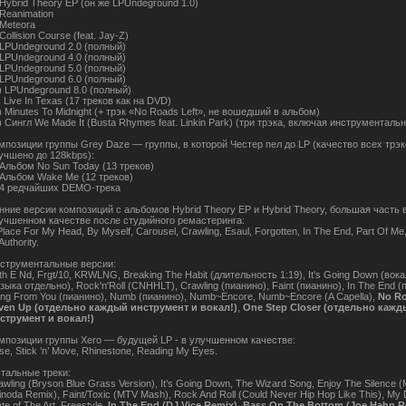
 Hybrid Theory EP (он же LPUndeground 1.0)
 Reanimation
 Meteora
 Collision Course (feat. Jay-Z)
 LPUndeground 2.0 (полный)
 LPUndeground 4.0 (полный)
 LPUndeground 5.0 (полный)
 LPUndeground 6.0 (полный)
) LPUndeground 8.0 (полный)
) Live In Texas (17 треков как на DVD)
) Minutes To Midnight (+ трэк «No Roads Left», не вошедший в альбом)
) Сингл We Made It (Busta Rhymes feat. Linkin Park) (три трэка, включая инструменталь
мпозиции группы
Grey Daze
— группы, в которой Честер пел до LP (качество всех трэ
учшено до 128kbps):
 Альбом No Sun Today (13 треков)
 Альбом Wake Me (12 треков)
 4 редчайших DEMO-трека
нние версии композиций c альбомов Hybrid Theory EP и Hybrid Theory, большая часть 
учшенном качестве после студийного ремастеринга:
Place For My Head, By Myself, Carousel, Crawling, Esaul, Forgotten, In The End, Part Of Me,
Authority.
струментальные версии:
th E Nd, Frgt/10, KRWLNG, Breaking The Habit (длительность 1:19), It's Going Down (вока
зыка отдельно), Rock'n'Roll (CNHHLT), Crawling (пианино), Faint (пианино), In The End (
ing From You (пианино), Numb (пианино), Numb~Encore, Numb~Encore (A Capella),
No Ro
ven Up (отдельно каждый инструмент и вокал!)
,
One Step Closer (отдельно кажд
струмент и вокал!)
мпозиции группы
Xero
— будущей LP - в улучшенном качестве:
se, Stick ’n’ Move, Rhinestone, Reading My Eyes.
тальные треки:
awling (Bryson Blue Grass Version), It’s Going Down, The Wizard Song, Enjoy The Silence (
inoda Remix), Faint/Toxic (MTV Mash), Rock And Roll (Could Never Hip Hop Like This), My
ate of The Art, Freestyle,
In The End (DJ Vice Remix), Bass On The Bottom (Joe Hahn R