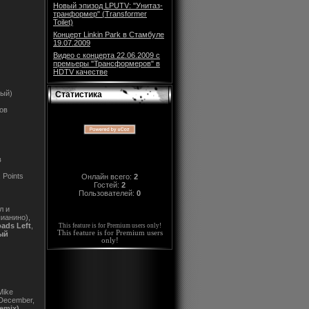
Новый эпизод LPUTV: "Унитаз-
транформер" (Transformer
Toilet)
Концерт Linkin Park в Стамбуле
19.07.2009
Видео с концерта 22.06.2009 с
премьеры "Трансформеров" в
HDTV качестве
ный)
Статистика
ков
в
 Points
Онлайн всего:
2
Гостей:
2
Пользователей:
0
л и
пианино),
ads Left
,
This feature is for Premium users only!
This feature is for Premium users
ый
only!
Mike
 December,
emix),