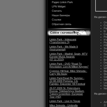
Радио Linkin Park
LPN Widget
Скачать
Наши баннеры
На диске 
Ссылки
On
Обратная связь
Cr
Pa
In
Самое скачиваемое
Cu
Po
Linkin Park - Iridescent
It
(Transformers 3)
Pts
FR
Linkin Park - We Made It
So
(Instrumental)
Fa
Linkin Park - Madrid, Spain, MTV
N
Europe Music Awards
Fr
(07.11.2010)
Br
De
Linkin Park - DVD "Road To
Li
Revolution: Live At Milton Keynes"
Wh
Cypress Hill feat. Mike Shinoda -
Bl
Carry Me Away
Sh
Gi
Linkin Park/Dead By Sunrise -
We
22.08.2009 Pomona, CA,
Le
Fairplex, Epicenter '09 Festival
Ne
26.07.2009 St. Petersburg,
Ne
Russia, Telebashnya Stadium,
На диске 
Tuborg Greenfest, European
Tour (HD)
Linkin Park - Live In Texas
Ал
1)
Mike Sninoda - Umbrella