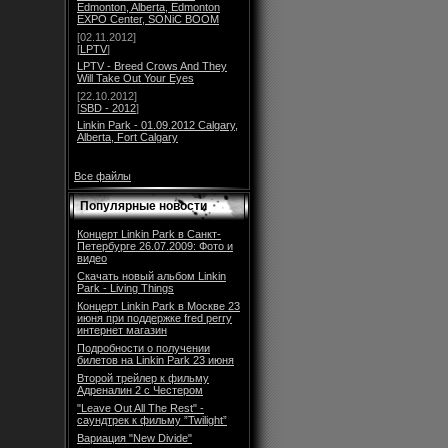
Edmonton, Alberta, Edmonton
EXPO Center, SONiC BOOM
[02.11.2012]
[
LPTV
]
LPTV - Breed Crows And They
Will Take Out Your Eyes
[22.10.2012]
[
SBD - 2012
]
Linkin Park - 01.09.2012 Calgary,
Alberta, Fort Calgary
Все файлы
Популярные новости
Концерт Linkin Park в Санкт-
Петербурге 26.07.2009: Фото и
видео
Скачать новый альбом Linkin
Park - Living Things
Концерт Linkin Park в Москве 23
июня при поддержке fred perry
интернет магазин
Подробности о получении
билетов на Linkin Park 23 июня
Второй трейлер к фильму
Адреналин 2 с Честером
"Leave Out All The Rest" -
саундтрек к фильму ”Twilight”
Вариация "New Divide"