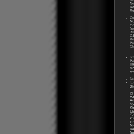
Nu
Do
Re
Со
Mo
fe
(г
Bu
C.
K
Pa
Ch
6 
Pa
Ul
Me
му
Зв
Ко
гр
Ре
ма
Ак
My
Ki
Li
Yo
20
х 
Mi
Da
(п