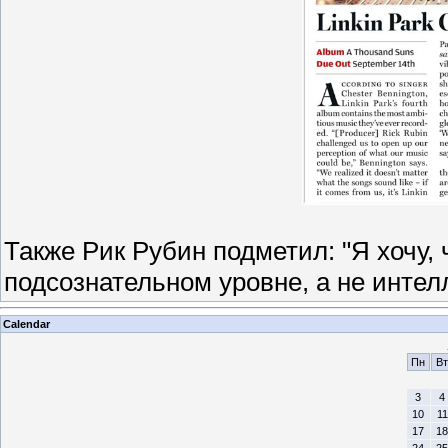
Также Рик Рубин подметил:
"Я хочу,
подсознательном уровне, а не интел
Calendar
Пн
Вт
3
4
10
11
17
18
24
25