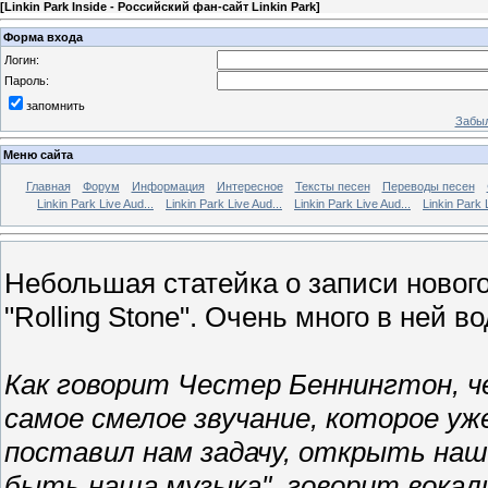
[
Linkin Park Inside - Российский фан-сайт Linkin Park
]
Форма входа
Логин:
Пароль:
запомнить
Забыл
Меню сайта
Главная
Форум
Информация
Интересное
Тексты песен
Переводы песен
Linkin Park Live Aud...
Linkin Park Live Aud...
Linkin Park Live Aud...
Linkin Park 
Небольшая статейка о записи нового
"Rolling Stone". Очень много в ней 
Как говорит Честер Беннингтон, ч
самое смелое звучание, которое уже
поставил нам задачу, открыть наш
быть наша музыка", говорит вокали