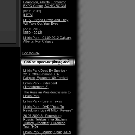
Edmonton, Alberta, Edmonton
EXPO Center, SONiC BOOM
[02.11.2012]
[
LPTV
]
LPTV - Breed Crows And They
Will Take Out Your Eyes
[22.10.2012]
[
SBD - 2012
]
Linkin Park - 01.09.2012 Calgary,
Alberta, Fort Calgary
Все файлы
Самое просматриваемое
Linkin Park/Dead By Sunrise -
22.08.2009 Pomona, CA,
Fairplex, Epicenter '09 Festival
Linkin Park - Iridescent
(Transformers 3)
The Russian President listens to
Linkin Park
Linkin Park - Live In Texas
Linkin Park - DVD "Road To
Revolution: Live At Milton Keynes"
26.07.2009 St. Petersburg,
Russia, Telebashnya Stadium,
Tuborg Greenfest, European
Tour (HD)
Linkin Park - Madrid, Spain, MTV