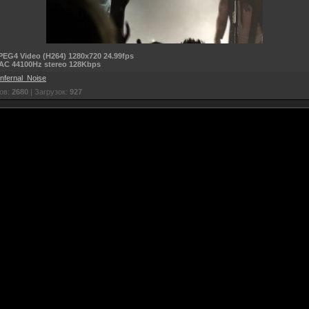
PEG4 Video (H264) 1280x720 24.99fps
AC 44100Hz stereo
128
Kbps
Infernal_Noise
ов:
2680
| Загрузок:
927