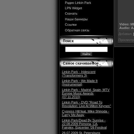
Радио Linkin Park
LPN Widget
Скачать
Наши баннеры
Video: M
Ссылки
Audio: A
Обратная связь
Добавил:
Просмотр
Поиск
Самое скачиваемое
Linkin Park - Iridescent
(Transformers 3)
Linkin Park - We Made It
(Instrumental)
Linkin Park - Madrid, Spain, MTV
Europe Music Awards
(07.11.2010)
Linkin Park - DVD "Road To
Revolution: Live At Milton Keynes"
Cypress Hill feat. Mike Shinoda -
Carry Me Away
Linkin Park/Dead By Sunrise -
22.08.2009 Pomona, CA,
Fairplex, Epicenter '09 Festival
26.07.2009 St. Petersburg,