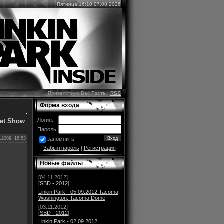
Пятница 16:10 07.08.2026
Приветствую Вас
Гость
|
RSS
Форма входа
Логин:
ret Show
Пароль:
.2009, 18:53
запомнить
Забыл пароль
|
Регистрация
Новые файлы
[04.11.2012]
[
SBD - 2012
]
Linkin Park - 05.09.2012 Tacoma,
Washington, Tacoma Dome
[03.11.2012]
[
SBD - 2012
]
Linkin Park - 02.09.2012