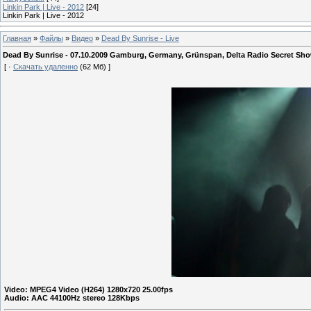
Linkin Park | Live - 2012
[24]
Linkin Park | Live - 2012
Главная
»
Файлы
»
Видео
»
Dead By Sunrise - Live
Dead By Sunrise - 07.10.2009 Gamburg, Germany, Grünspan, Delta Radio Secret Sho
[ ·
Скачать удаленно
(62 Мб) ]
Video: MPEG4 Video (H264) 1280x720 25.00fps
Audio: AAC 44100Hz stereo
128
Kbps