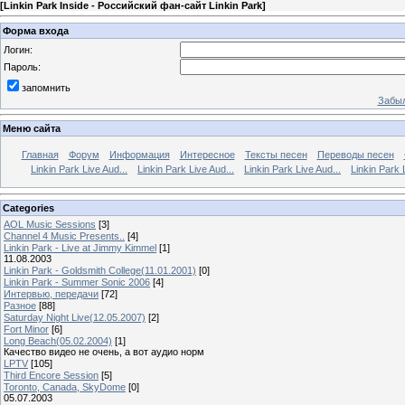
[
Linkin Park Inside - Российский фан-сайт Linkin Park
]
Форма входа
Логин:
Пароль:
запомнить
Забыл
Меню сайта
Главная
Форум
Информация
Интересное
Тексты песен
Переводы песен
Linkin Park Live Aud...
Linkin Park Live Aud...
Linkin Park Live Aud...
Linkin Park 
Categories
AOL Music Sessions
[3]
Channel 4 Music Presents..
[4]
Linkin Park - Live at Jimmy Kimmel
[1]
11.08.2003
Linkin Park - Goldsmith College(11.01.2001)
[0]
Linkin Park - Summer Sonic 2006
[4]
Интервью, передачи
[72]
Разное
[88]
Saturday Night Live(12.05.2007)
[2]
Fort Minor
[6]
Long Beach(05.02.2004)
[1]
Качество видео не очень, а вот аудио норм
LPTV
[105]
Third Encore Session
[5]
Toronto, Canada, SkyDome
[0]
05.07.2003