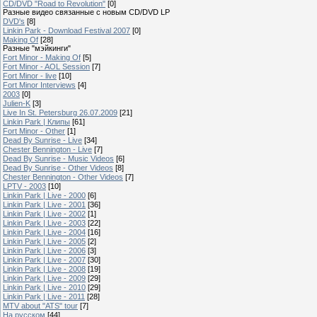
CD/DVD "Road to Revolution"
[0]
Разные видео связанные с новым CD/DVD LP
DVD's
[8]
Linkin Park - Download Festival 2007
[0]
Making Of
[28]
Разные "мэйкинги"
Fort Minor - Making Of
[5]
Fort Minor - AOL Session
[7]
Fort Minor - live
[10]
Fort Minor Interviews
[4]
2003
[0]
Julien-K
[3]
Live In St. Petersburg 26.07.2009
[21]
Linkin Park | Клипы
[61]
Fort Minor - Other
[1]
Dead By Sunrise - Live
[34]
Chester Bennington - Live
[7]
Dead By Sunrise - Music Videos
[6]
Dead By Sunrise - Other Videos
[8]
Chester Bennington - Other Videos
[7]
LPTV - 2003
[10]
Linkin Park | Live - 2000
[6]
Linkin Park | Live - 2001
[36]
Linkin Park | Live - 2002
[1]
Linkin Park | Live - 2003
[22]
Linkin Park | Live - 2004
[16]
Linkin Park | Live - 2005
[2]
Linkin Park | Live - 2006
[3]
Linkin Park | Live - 2007
[30]
Linkin Park | Live - 2008
[19]
Linkin Park | Live - 2009
[29]
Linkin Park | Live - 2010
[29]
Linkin Park | Live - 2011
[28]
MTV about "ATS" tour
[7]
На русском
[44]