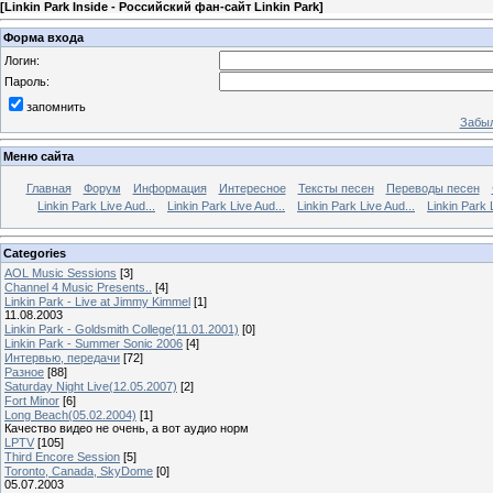
[
Linkin Park Inside - Российский фан-сайт Linkin Park
]
Форма входа
Логин:
Пароль:
запомнить
Забыл
Меню сайта
Главная
Форум
Информация
Интересное
Тексты песен
Переводы песен
Linkin Park Live Aud...
Linkin Park Live Aud...
Linkin Park Live Aud...
Linkin Park 
Categories
AOL Music Sessions
[3]
Channel 4 Music Presents..
[4]
Linkin Park - Live at Jimmy Kimmel
[1]
11.08.2003
Linkin Park - Goldsmith College(11.01.2001)
[0]
Linkin Park - Summer Sonic 2006
[4]
Интервью, передачи
[72]
Разное
[88]
Saturday Night Live(12.05.2007)
[2]
Fort Minor
[6]
Long Beach(05.02.2004)
[1]
Качество видео не очень, а вот аудио норм
LPTV
[105]
Third Encore Session
[5]
Toronto, Canada, SkyDome
[0]
05.07.2003