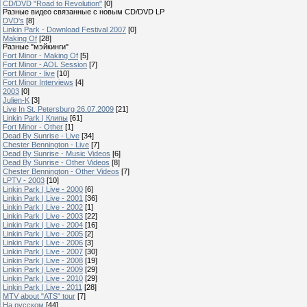
CD/DVD "Road to Revolution"
[0]
Разные видео связанные с новым CD/DVD LP
DVD's
[8]
Linkin Park - Download Festival 2007
[0]
Making Of
[28]
Разные "мэйкинги"
Fort Minor - Making Of
[5]
Fort Minor - AOL Session
[7]
Fort Minor - live
[10]
Fort Minor Interviews
[4]
2003
[0]
Julien-K
[3]
Live In St. Petersburg 26.07.2009
[21]
Linkin Park | Клипы
[61]
Fort Minor - Other
[1]
Dead By Sunrise - Live
[34]
Chester Bennington - Live
[7]
Dead By Sunrise - Music Videos
[6]
Dead By Sunrise - Other Videos
[8]
Chester Bennington - Other Videos
[7]
LPTV - 2003
[10]
Linkin Park | Live - 2000
[6]
Linkin Park | Live - 2001
[36]
Linkin Park | Live - 2002
[1]
Linkin Park | Live - 2003
[22]
Linkin Park | Live - 2004
[16]
Linkin Park | Live - 2005
[2]
Linkin Park | Live - 2006
[3]
Linkin Park | Live - 2007
[30]
Linkin Park | Live - 2008
[19]
Linkin Park | Live - 2009
[29]
Linkin Park | Live - 2010
[29]
Linkin Park | Live - 2011
[28]
MTV about "ATS" tour
[7]
На русском
[44]