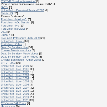
CD/DVD "Road to Revolution"
[0]
Разные видео связанные с новым CD/DVD LP
DVD's
[8]
Linkin Park - Download Festival 2007
[0]
Making Of
[28]
Разные "мэйкинги"
Fort Minor - Making Of
[5]
Fort Minor - AOL Session
[7]
Fort Minor - live
[10]
Fort Minor Interviews
[4]
2003
[0]
Julien-K
[3]
Live In St. Petersburg 26.07.2009
[21]
Linkin Park | Клипы
[61]
Fort Minor - Other
[1]
Dead By Sunrise - Live
[34]
Chester Bennington - Live
[7]
Dead By Sunrise - Music Videos
[6]
Dead By Sunrise - Other Videos
[8]
Chester Bennington - Other Videos
[7]
LPTV - 2003
[10]
Linkin Park | Live - 2000
[6]
Linkin Park | Live - 2001
[36]
Linkin Park | Live - 2002
[1]
Linkin Park | Live - 2003
[22]
Linkin Park | Live - 2004
[16]
Linkin Park | Live - 2005
[2]
Linkin Park | Live - 2006
[3]
Linkin Park | Live - 2007
[30]
Linkin Park | Live - 2008
[19]
Linkin Park | Live - 2009
[29]
Linkin Park | Live - 2010
[29]
Linkin Park | Live - 2011
[28]
MTV about "ATS" tour
[7]
На русском
[44]