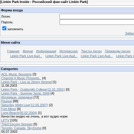
[
Linkin Park Inside - Российский фан-сайт Linkin Park
]
Форма входа
Логин:
Пароль:
запомнить
Забыл
Меню сайта
Главная
Форум
Информация
Интересное
Тексты песен
Переводы песен
Linkin Park Live Aud...
Linkin Park Live Aud...
Linkin Park Live Aud...
Linkin Park 
Categories
AOL Music Sessions
[3]
Channel 4 Music Presents..
[4]
Linkin Park - Live at Jimmy Kimmel
[1]
11.08.2003
Linkin Park - Goldsmith College(11.01.2001)
[0]
Linkin Park - Summer Sonic 2006
[4]
Интервью, передачи
[72]
Разное
[88]
Saturday Night Live(12.05.2007)
[2]
Fort Minor
[6]
Long Beach(05.02.2004)
[1]
Качество видео не очень, а вот аудио норм
LPTV
[105]
Third Encore Session
[5]
Toronto, Canada, SkyDome
[0]
05.07.2003