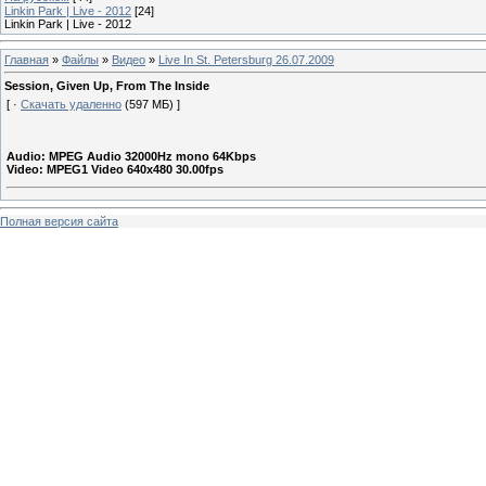
Linkin Park | Live - 2012
[24]
Linkin Park | Live - 2012
Главная
»
Файлы
»
Видео
»
Live In St. Petersburg 26.07.2009
Session, Given Up, From The Inside
[ ·
Скачать удаленно
(597 МБ) ]
Audio: MPEG Audio 32000Hz mono 64Kbps
Video: MPEG1 Video 640x480 30.00fps
Полная версия сайта