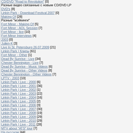
CD/DVD "Road to Revolution"
[0]
Разные видео связанные с новым CD/DVD LP
DVD's
[8]
Linkin Park - Download Festival 2007
[0]
Making Of
[28]
Разные "мэйкинги"
Fort Minor - Making Of
[5]
Fort Minor - AOL Session
[7]
Fort Minor - live
[10]
Fort Minor Interviews
[4]
2003
[0]
Julien-K
[3]
Live In St. Petersburg 26.07.2009
[21]
Linkin Park | Клипы
[61]
Fort Minor - Other
[1]
Dead By Sunrise - Live
[34]
Chester Bennington - Live
[7]
Dead By Sunrise - Music Videos
[6]
Dead By Sunrise - Other Videos
[8]
Chester Bennington - Other Videos
[7]
LPTV - 2003
[10]
Linkin Park | Live - 2000
[6]
Linkin Park | Live - 2001
[36]
Linkin Park | Live - 2002
[1]
Linkin Park | Live - 2003
[22]
Linkin Park | Live - 2004
[16]
Linkin Park | Live - 2005
[2]
Linkin Park | Live - 2006
[3]
Linkin Park | Live - 2007
[30]
Linkin Park | Live - 2008
[19]
Linkin Park | Live - 2009
[29]
Linkin Park | Live - 2010
[29]
Linkin Park | Live - 2011
[28]
MTV about "ATS" tour
[7]
На русском
[44]