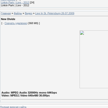
Linkin Park | Live - 2012
[24]
Linkin Park | Live - 2012
Главная
»
Файлы
»
Видео
»
Live In St. Petersburg 26.07.2009
New Divide
[ ·
Скачать удаленно
(368 Мб) ]
Audio: MPEG Audio 32000Hz mono 64Kbps
Video: MPEG1 Video 640x480 30.00fps
Полная версия сайта