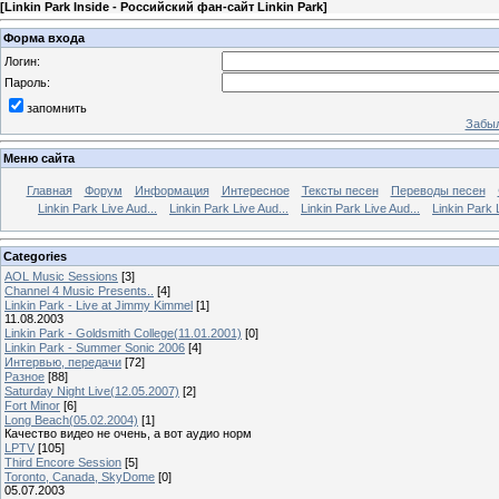
[
Linkin Park Inside - Российский фан-сайт Linkin Park
]
Форма входа
Логин:
Пароль:
запомнить
Забыл
Меню сайта
Главная
Форум
Информация
Интересное
Тексты песен
Переводы песен
Linkin Park Live Aud...
Linkin Park Live Aud...
Linkin Park Live Aud...
Linkin Park 
Categories
AOL Music Sessions
[3]
Channel 4 Music Presents..
[4]
Linkin Park - Live at Jimmy Kimmel
[1]
11.08.2003
Linkin Park - Goldsmith College(11.01.2001)
[0]
Linkin Park - Summer Sonic 2006
[4]
Интервью, передачи
[72]
Разное
[88]
Saturday Night Live(12.05.2007)
[2]
Fort Minor
[6]
Long Beach(05.02.2004)
[1]
Качество видео не очень, а вот аудио норм
LPTV
[105]
Third Encore Session
[5]
Toronto, Canada, SkyDome
[0]
05.07.2003