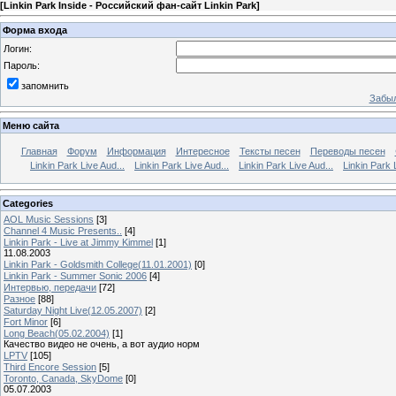
[
Linkin Park Inside - Российский фан-сайт Linkin Park
]
Форма входа
Логин:
Пароль:
запомнить
Забыл
Меню сайта
Главная
Форум
Информация
Интересное
Тексты песен
Переводы песен
Linkin Park Live Aud...
Linkin Park Live Aud...
Linkin Park Live Aud...
Linkin Park 
Categories
AOL Music Sessions
[3]
Channel 4 Music Presents..
[4]
Linkin Park - Live at Jimmy Kimmel
[1]
11.08.2003
Linkin Park - Goldsmith College(11.01.2001)
[0]
Linkin Park - Summer Sonic 2006
[4]
Интервью, передачи
[72]
Разное
[88]
Saturday Night Live(12.05.2007)
[2]
Fort Minor
[6]
Long Beach(05.02.2004)
[1]
Качество видео не очень, а вот аудио норм
LPTV
[105]
Third Encore Session
[5]
Toronto, Canada, SkyDome
[0]
05.07.2003