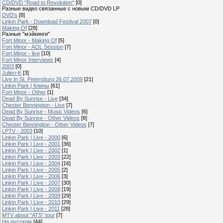
CD/DVD "Road to Revolution"
[0]
Разные видео связанные с новым CD/DVD LP
DVD's
[8]
Linkin Park - Download Festival 2007
[0]
Making Of
[28]
Разные "мэйкинги"
Fort Minor - Making Of
[5]
Fort Minor - AOL Session
[7]
Fort Minor - live
[10]
Fort Minor Interviews
[4]
2003
[0]
Julien-K
[3]
Live In St. Petersburg 26.07.2009
[21]
Linkin Park | Клипы
[61]
Fort Minor - Other
[1]
Dead By Sunrise - Live
[34]
Chester Bennington - Live
[7]
Dead By Sunrise - Music Videos
[6]
Dead By Sunrise - Other Videos
[8]
Chester Bennington - Other Videos
[7]
LPTV - 2003
[10]
Linkin Park | Live - 2000
[6]
Linkin Park | Live - 2001
[36]
Linkin Park | Live - 2002
[1]
Linkin Park | Live - 2003
[22]
Linkin Park | Live - 2004
[16]
Linkin Park | Live - 2005
[2]
Linkin Park | Live - 2006
[3]
Linkin Park | Live - 2007
[30]
Linkin Park | Live - 2008
[19]
Linkin Park | Live - 2009
[29]
Linkin Park | Live - 2010
[29]
Linkin Park | Live - 2011
[28]
MTV about "ATS" tour
[7]
На русском
[44]