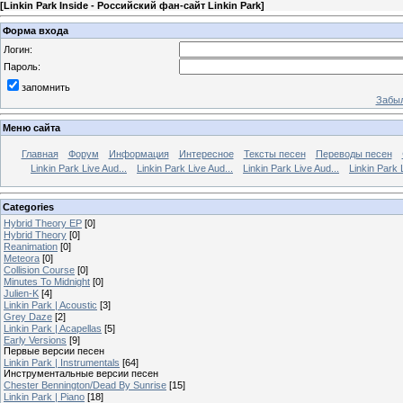
[
Linkin Park Inside - Российский фан-сайт Linkin Park
]
Форма входа
Логин:
Пароль:
запомнить
Забыл
Меню сайта
Главная
Форум
Информация
Интересное
Тексты песен
Переводы песен
Linkin Park Live Aud...
Linkin Park Live Aud...
Linkin Park Live Aud...
Linkin Park 
Categories
Hybrid Theory EP
[0]
Hybrid Theory
[0]
Reanimation
[0]
Meteora
[0]
Collision Course
[0]
Minutes To Midnight
[0]
Julien-K
[4]
Linkin Park | Acoustic
[3]
Grey Daze
[2]
Linkin Park | Acapellas
[5]
Early Versions
[9]
Первые версии песен
Linkin Park | Instrumentals
[64]
Инструментальные версии песен
Chester Bennington/Dead By Sunrise
[15]
Linkin Park | Piano
[18]