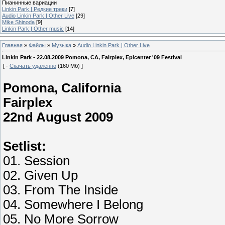
Пианинные вариации
Linkin Park | Редкие треки
[7]
Audio Linkin Park | Other Live
[29]
Mike Shinoda
[9]
Linkin Park | Other music
[14]
Главная
»
Файлы
»
Музыка
»
Audio Linkin Park | Other Live
Linkin Park - 22.08.2009 Pomona, CA, Fairplex, Epicenter '09 Festival
[ ·
Скачать удаленно
(160 Мб) ]
Pomona, California
Fairplex
22nd August 2009
Setlist:
01. Session
02. Given Up
03. From The Inside
04. Somewhere I Belong
05. No More Sorrow